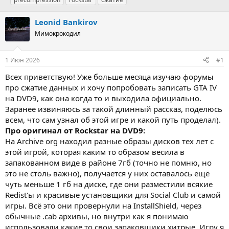
т
т
г
о
а
и
Leonid Bankirov
р
н
т
Мимокрокодил
а
е
ч
м
а
1 Июн 2026
#1
ы
л
а
Всех приветствую! Уже больше месяца изучаю форумы
про сжатие данных и хочу попробовать записать GTA IV
на DVD9, как она когда то и выходила официально.
Заранее извиняюсь за такой длинный рассказ, поделюсь
всем, что сам узнал об этой игре и какой путь проделал).
Про оригинал от Rockstar на DVD9:
На Archive org находил разные образы дисков тех лет с
этой игрой, которая каким то образом весила в
запакованном виде в районе 7гб (точно не помню, но
это не столь важно), получается у них оставалось ещё
чуть меньше 1 гб на диске, где они разместили всякие
Redist'ы и красивые установщики для Social Club и самой
игры. Всё это они провернули на InstallShield, через
обычные .cab архивы, но внутри как я понимаю
использовали какие то свои запаковщики хитрые. Игру я