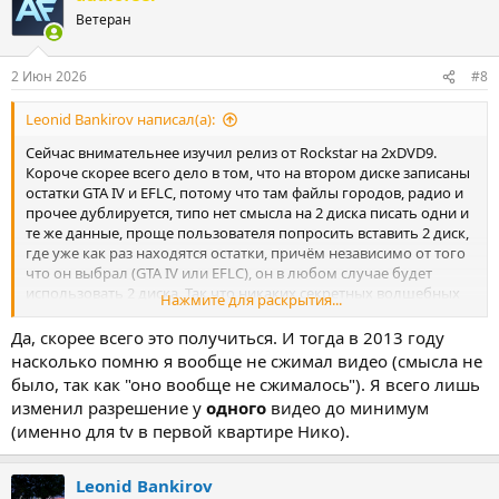
Ветеран
2 Июн 2026
#8
Leonid Bankirov написал(а):
Сейчас внимательнее изучил релиз от Rockstar на 2xDVD9.
Короче скорее всего дело в том, что на втором диске записаны
остатки GTA IV и EFLC, потому что там файлы городов, радио и
прочее дублируется, типо нет смысла на 2 диска писать одни и
те же данные, проще пользователя попросить вставить 2 диск,
где уже как раз находятся остатки, причём независимо от того
что он выбрал (GTA IV или EFLC), он в любом случае будет
использовать 2 диска. Так что никаких секретных волшебных
Нажмите для раскрытия...
цепочек скорее всего не было, всё это банальное правильно
размещение данных для лучшего сжатия. А с четвёркой я
Да, скорее всего это получиться. И тогда в 2013 году
поступлю наверное так же, как и вы, DVD10 или 2xDVD5
насколько помню я вообще не сжимал видео (смысла не
реально в этой ситуации логичнее выглядит. И сжать видео
было, так как "оно вообще не сжималось"). Я всего лишь
реально хороший вариант, я честно говоря даже никогда не
изменил разрешение у
одного
видео до минимум
подходил к телевизору в доме Нико и не смотрел его. Сжимать
(именно для tv в первой квартире Нико).
аудио действительно больнее было бы, ведь оно звучит на
протяжении всей игры, а ролики это уже своеобразные
дополнения. Так что вместить игру на 8,5гб всё же реально,
Leonid Bankirov
хоть и Lossy качество будет). Ладно, вобщем спасибо за рассказ