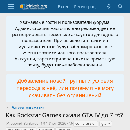
Вход
Регистрация
Уважаемые гости и пользователи форума.
Администрация настоятельно рекомендует не
регистрировать несколько аккаунтов для одного
пользователя. При выявлении наличия
мультиаккаунтов будут заблокированы все
учетные записи данного пользователя.
Аккаунты, зарегистрированные на временную
почту, будут также заблокированы.
Добавление новой группы и условия
перехода в неё, или почему я не могу
скачивать без ограничений
Алгоритмы сжатия
Как Rockstar Games сжали GTA IV до 7 гб?
А
Д
Т
Leonid Bankirov
1 Июн 2026
compression
gta iv
в
а
е
precompression
rockstar
сжатие