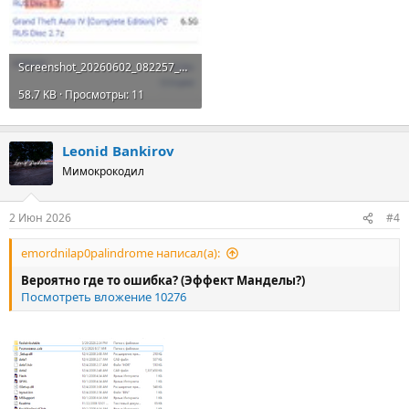
Screenshot_20260602_082257_Chrome.jpg
58.7 KB · Просмотры: 11
Leonid Bankirov
Мимокрокодил
2 Июн 2026
#4
emordnilap0palindrome написал(а):
Вероятно где то ошибка? (Эффект Манделы?)
Посмотреть вложение 10276