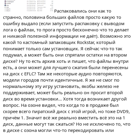
Распаковались они как то
странно, половина больших файлов просто какую то
ошибку выдало (если запустить распаковку с выводом
лога о файлах, то прога просто бесконечно что то делает
и никакой полезной информации не даёт). Возможно это
какой то кастомный запаковщик Rockstar, который
понимает только сам установщик. Я сейчас что-то так
подумал, а может быть они спрятали остатки на втором
диске? Ну то есть архив хоть и пишет, что файлы внутри
есть, а они может для лучшего сжатия были перенесены
на диск с EFLC? Там же некоторые аудио повторяются,
модели городов почти идентичные. Я же не смог по
нормальному эту игру установить, якобы железо не
поддерживает, может быть реально он просит второй
диск во время установки... Хотя тогда возникает другой
вопрос. На озоне видел, что когда то в продаже был
скорее всего пиратский диск с этой игрой, но тоже DVD9,
причём 1. Значит всё же реально вместить всё это на 1
диск, данные могут так сжаться? Но не исключено то, что
в диске с озона могли что-то перекодировать или