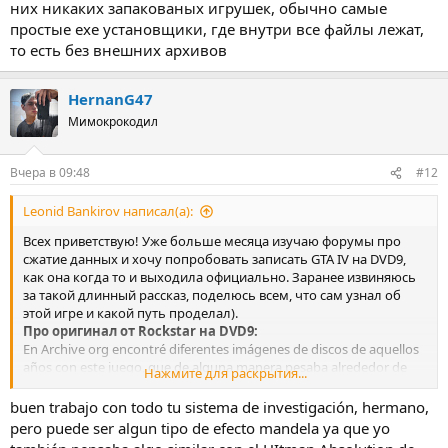
них никаких запакованых игрушек, обычно самые
простые exe установщики, где внутри все файлы лежат,
то есть без внешних архивов
HernanG47
Мимокрокодил
Вчера в 09:48
#12
Leonid Bankirov написал(а):
Всех приветствую! Уже больше месяца изучаю форумы про
сжатие данных и хочу попробовать записать GTA IV на DVD9,
как она когда то и выходила официально. Заранее извиняюсь
за такой длинный рассказ, поделюсь всем, что сам узнал об
этой игре и какой путь проделал).
Про оригинал от Rockstar на DVD9:
En Archive org encontré diferentes imágenes de discos de aquellos
años con este juego, que de alguna manera pesaba alrededor de
Нажмите для раскрытия...
7GB (no recuerdo exactamente, pero eso no es tan importante),
resulta que todavía les quedaba un poco menos de 1GB en el disco,
buen trabajo con todo tu sistema de investigación, hermano,
donde colocaron todo tipo de Redist's y hermosos instaladores
pero puede ser algun tipo de efecto mandela ya que yo
para el Social Club y el juego en sí. Hicieron todo esto en