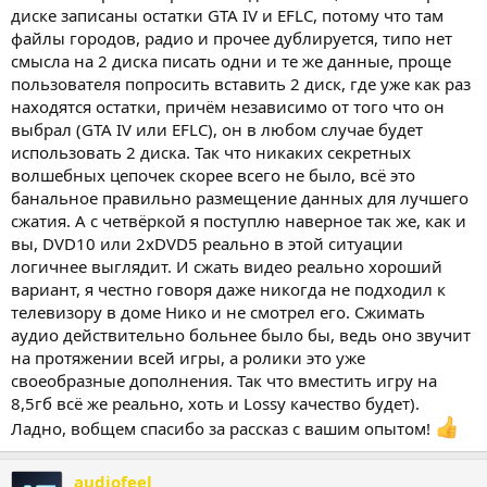
лет, это было ещё примерно в 2013 году.
диске записаны остатки GTA IV и EFLC, потому что там
файлы городов, радио и прочее дублируется, типо нет
смысла на 2 диска писать одни и те же данные, проще
пользователя попросить вставить 2 диск, где уже как раз
находятся остатки, причём независимо от того что он
выбрал (GTA IV или EFLC), он в любом случае будет
использовать 2 диска. Так что никаких секретных
волшебных цепочек скорее всего не было, всё это
банальное правильно размещение данных для лучшего
сжатия. А с четвёркой я поступлю наверное так же, как и
вы, DVD10 или 2xDVD5 реально в этой ситуации
логичнее выглядит. И сжать видео реально хороший
вариант, я честно говоря даже никогда не подходил к
телевизору в доме Нико и не смотрел его. Сжимать
аудио действительно больнее было бы, ведь оно звучит
на протяжении всей игры, а ролики это уже
своеобразные дополнения. Так что вместить игру на
8,5гб всё же реально, хоть и Lossy качество будет).
Ладно, вобщем спасибо за рассказ с вашим опытом!
audiofeel