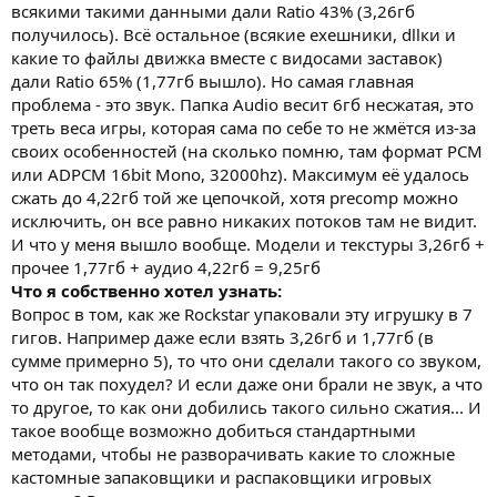
всякими такими данными дали Ratio 43% (3,26гб
получилось). Всё остальное (всякие exeшники, dllки и
какие то файлы движка вместе с видосами заставок)
дали Ratio 65% (1,77гб вышло). Но самая главная
проблема - это звук. Папка Audio весит 6гб несжатая, это
треть веса игры, которая сама по себе то не жмётся из-за
своих особенностей (на сколько помню, там формат PCM
или ADPCM 16bit Mono, 32000hz). Максимум её удалось
сжать до 4,22гб той же цепочкой, хотя precomp можно
исключить, он все равно никаких потоков там не видит.
И что у меня вышло вообще. Модели и текстуры 3,26гб +
прочее 1,77гб + аудио 4,22гб = 9,25гб
Что я собственно хотел узнать:
Вопрос в том, как же Rockstar упаковали эту игрушку в 7
гигов. Например даже если взять 3,26гб и 1,77гб (в
сумме примерно 5), то что они сделали такого со звуком,
что он так похудел? И если даже они брали не звук, а что
то другое, то как они добились такого сильно сжатия... И
такое вообще возможно добиться стандартными
методами, чтобы не разворачивать какие то сложные
кастомные запаковщики и распаковщики игровых