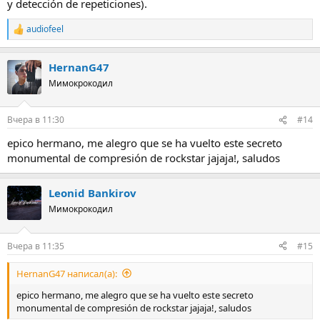
y detección de repeticiones).
audiofeel
Р
е
а
HernanG47
к
ц
Мимокрокодил
и
и
:
Вчера в 11:30
#14
epico hermano, me alegro que se ha vuelto este secreto
monumental de compresión de rockstar jajaja!, saludos
Leonid Bankirov
Мимокрокодил
Вчера в 11:35
#15
HernanG47 написал(а):
epico hermano, me alegro que se ha vuelto este secreto
monumental de compresión de rockstar jajaja!, saludos