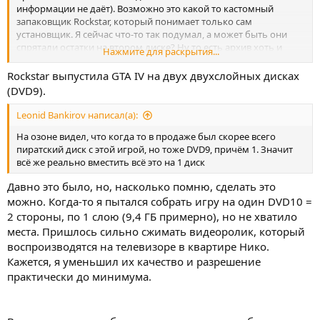
информации не даёт). Возможно это какой то кастомный
запаковщик Rockstar, который понимает только сам
установщик. Я сейчас что-то так подумал, а может быть они
спрятали остатки на втором диске? Ну то есть архив хоть и
Нажмите для раскрытия...
пишет, что файлы внутри есть, а они может для лучшего
сжатия были перенесены на диск с EFLC? Там же некоторые
Rockstar выпустила GTA IV на двух двухслойных дисках
аудио повторяются, модели городов почти идентичные. Я же
(DVD9).
не смог по нормальному эту игру установить, якобы железо не
поддерживает, может быть реально он просит второй диск во
Leonid Bankirov написал(а):
время установки... Хотя тогда возникает другой вопрос. На
На озоне видел, что когда то в продаже был скорее всего
озоне видел, что когда то в продаже был скорее всего
пиратский диск с этой игрой, но тоже DVD9, причём 1. Значит
пиратский диск с этой игрой, но тоже DVD9, причём 1. Значит
всё же реально вместить всё это на 1 диск
всё же реально вместить всё это на 1 диск, данные могут так
сжаться? Но не исключено то, что в диске с озона могли что-то
Давно это было, но, насколько помню, сделать это
перекодировать или вырезать. Что думаете?
можно. Когда-то я пытался собрать игру на один DVD10 =
2 стороны, по 1 слою (9,4 ГБ примерно), но не хватило
места. Пришлось сильно сжимать видеоролик, который
воспроизводятся на телевизоре в квартире Нико.
Кажется, я уменьшил их качество и разрешение
практически до минимума.