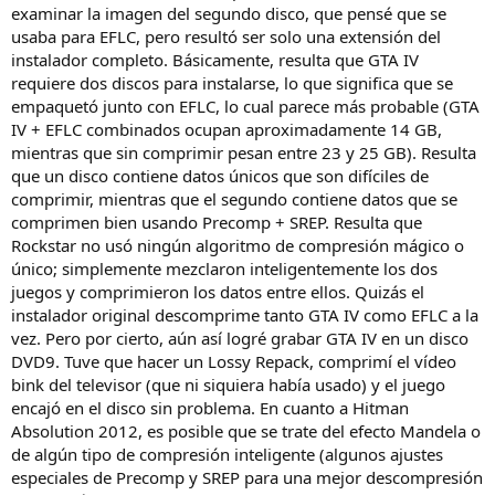
examinar la imagen del segundo disco, que pensé que se
vistas de pantalla de presentación) dieron una relación del 65%
(salieron 1,77 GB). Pero el problema principal es el sonido. La
usaba para EFLC, pero resultó ser solo una extensión del
carpeta Audio pesa 6GB sin comprimir, esto es un tercio del peso del
instalador completo. Básicamente, resulta que GTA IV
juego, que en sí no se reduce debido a sus características (hasta
requiere dos discos para instalarse, lo que significa que se
donde recuerdo, existe un formato PCM o ADPCM 16bit Mono,
empaquetó junto con EFLC, lo cual parece más probable (GTA
32000hz). Se comprimió a un máximo de 4,22 GB utilizando la
IV + EFLC combinados ocupan aproximadamente 14 GB,
misma cadena, aunque se puede excluir la precompilaciónÉl todavía
mientras que sin comprimir pesan entre 23 y 25 GB). Resulta
no ve ningún arroyo allí. Y lo que me pasó a mí en general. Modelos
y texturas 3,26gb + otros 1,77gb + audio 4,22gb = 9,25gb
que un disco contiene datos únicos que son difíciles de
Lo que realmente quería saber:
comprimir, mientras que el segundo contiene datos que se
La pregunta es cómo Rockstar empaquetó este juguete de 7 gigas.
comprimen bien usando Precomp + SREP. Resulta que
Por ejemplo, incluso si tomas 3,26 gb y 1,77 gb (unos 5 en total),
Rockstar no usó ningún algoritmo de compresión mágico o
¿qué le hicieron al sonido que le hizo perder tanto peso? Y aunque
único; simplemente mezclaron inteligentemente los dos
tomaran algo más que sonido, ¿cómo lograron una compresión tan
juegos y comprimieron los datos entre ellos. Quizás el
fuerte... ¿Y es posible lograr esto utilizando métodos estándar, para
no implementar algunos empaquetadores personalizados
instalador original descomprime tanto GTA IV como EFLC a la
complejos y descomprimidores de datos de juegos? Dado que
vez. Pero por cierto, aún así logré grabar GTA IV en un disco
tuvieron éxito, ¿en teoría los datos generalmente se pueden
DVD9. Tuve que hacer un Lossy Repack, comprimí el vídeo
comprimir hasta tal punto? Y, sin embargo, durante la instalación
bink del televisor (que ni siquiera había usado) y el juego
del juego, no me importa, incluso si ha estado instalando algo todo
encajó en el disco sin problema. En cuanto a Hitman
el día, lo principal es que al menos de alguna manera todo esto
Absolution 2012, es posible que se trate del efecto Mandela o
encajará)
de algún tipo de compresión inteligente (algunos ajustes
especiales de Precomp y SREP para una mejor descompresión