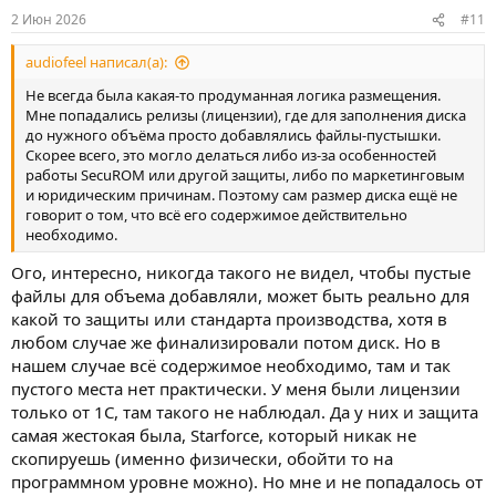
2 Июн 2026
#11
audiofeel написал(а):
Не всегда была какая-то продуманная логика размещения.
Мне попадались релизы (лицензии), где для заполнения диска
до нужного объёма просто добавлялись файлы-пустышки.
Скорее всего, это могло делаться либо из-за особенностей
работы SecuROM или другой защиты, либо по маркетинговым
и юридическим причинам. Поэтому сам размер диска ещё не
говорит о том, что всё его содержимое действительно
необходимо.
Ого, интересно, никогда такого не видел, чтобы пустые
файлы для объема добавляли, может быть реально для
какой то защиты или стандарта производства, хотя в
любом случае же финализировали потом диск. Но в
нашем случае всё содержимое необходимо, там и так
пустого места нет практически. У меня были лицензии
только от 1С, там такого не наблюдал. Да у них и защита
самая жестокая была, Starforce, который никак не
скопируешь (именно физически, обойти то на
программном уровне можно). Но мне и не попадалось от