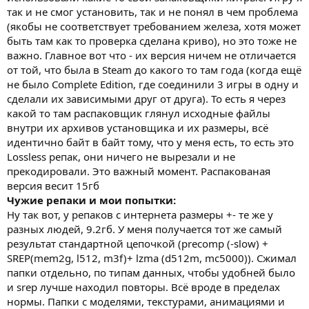
так и не смог установить, так и не понял в чем проблема
(якобы не соответствует требованием железа, хотя может
быть там как то проверка сделана криво), но это тоже не
важно. Главное вот что - их версия ничем не отличается
от той, что была в Steam до какого то там года (когда ещё
не было Complete Edition, где соединили 3 игры в одну и
сделали их зависимыми друг от друга). То есть я через
какой то там распаковщик глянул исходные файлы
внутри их архивов установщика и их размеры, всё
идентично байт в байт тому, что у меня есть, то есть это
Lossless репак, они ничего не вырезали и не
прекодировали. Это важный момент. Распакованая
версия весит 15гб
Чужие репаки и мои попытки:
Ну так вот, у репаков с интернета размеры +- те же у
разных людей, 9.2гб. У меня получается тот же самый
результат стандартной цепочкой (precomp (-slow) +
SREP(mem2g, l512, m3f)+ lzma (d512m, mc5000)). Сжимал
папки отдельно, по типам данных, чтобы удобней было
и srep лучше находил повторы. Всё вроде в пределах
нормы. Папки с моделями, текстурами, анимациями и