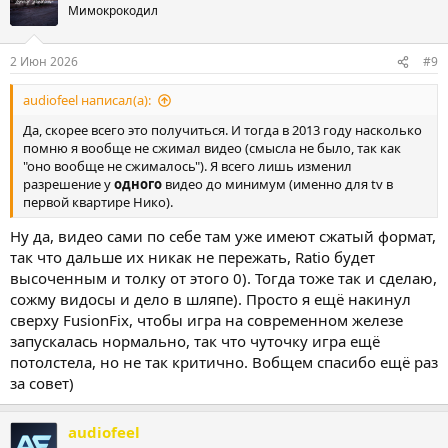
Мимокрокодил
с вашим опытом!
2 Июн 2026
#9
audiofeel написал(а):
Да, скорее всего это получиться. И тогда в 2013 году насколько
помню я вообще не сжимал видео (смысла не было, так как
"оно вообще не сжималось"). Я всего лишь изменил
разрешение у
одного
видео до минимум (именно для tv в
первой квартире Нико).
Ну да, видео сами по себе там уже имеют сжатый формат,
так что дальше их никак не пережать, Ratio будет
высоченным и толку от этого 0). Тогда тоже так и сделаю,
сожму видосы и дело в шляпе). Просто я ещё накинул
сверху FusionFix, чтобы игра на современном железе
запускалась нормально, так что чуточку игра ещё
потолстела, но не так критично. Вобщем спасибо ещё раз
за совет)
audiofeel