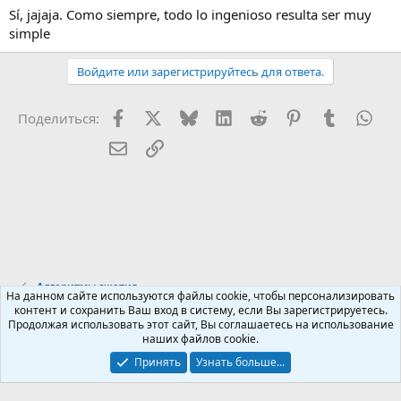
Sí, jajaja. Como siempre, todo lo ingenioso resulta ser muy
simple
Войдите или зарегистрируйтесь для ответа.
Facebook
X (Twitter)
Bluesky
LinkedIn
Reddit
Pinterest
Tumblr
Wha
Поделиться:
Электронная почта
Ссылка
Алгоритмы сжатия
На данном сайте используются файлы cookie, чтобы персонализировать
контент и сохранить Ваш вход в систему, если Вы зарегистрируетесь.
Продолжая использовать этот сайт, Вы соглашаетесь на использование
Russian (RU)
наших файлов cookie.
Обратная связь
Условия и правила
Принять
Узнать больше...
Политика конфиденциальности
Помощь
R
S
S