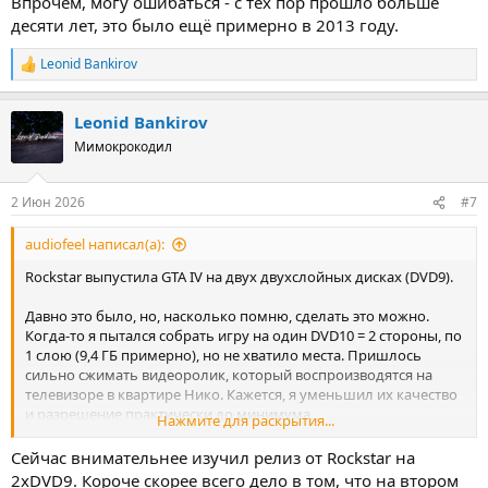
Впрочем, могу ошибаться - с тех пор прошло больше
десяти лет, это было ещё примерно в 2013 году.
Leonid Bankirov
Р
е
а
Leonid Bankirov
к
ц
Мимокрокодил
и
и
:
2 Июн 2026
#7
audiofeel написал(а):
Rockstar выпустила GTA IV на двух двухслойных дисках (DVD9).
Давно это было, но, насколько помню, сделать это можно.
Когда-то я пытался собрать игру на один DVD10 = 2 стороны, по
1 слою (9,4 ГБ примерно), но не хватило места. Пришлось
сильно сжимать видеоролик, который воспроизводятся на
телевизоре в квартире Нико. Кажется, я уменьшил их качество
и разрешение практически до минимума.
Нажмите для раскрытия...
Сейчас внимательнее изучил релиз от Rockstar на
Впрочем, могу ошибаться - с тех пор прошло больше десяти
2xDVD9. Короче скорее всего дело в том, что на втором