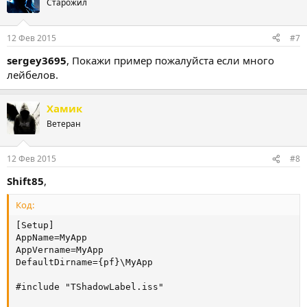
Старожил
12 Фев 2015
#7
sergey3695
, Покажи пример пожалуйста если много
лейбелов.
Хамик
Ветеран
12 Фев 2015
#8
Shift85
,
Код:
[Setup]

AppName=MyApp

AppVername=MyApp

DefaultDirname={pf}\MyApp

#include "TShadowLabel.iss"
