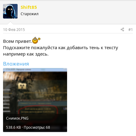
т
т
Shift85
о
а
Старожил
р
н
т
а
е
ч
10 Фев 2015
#1
м
а
ы
л
Всем привет.
а
Подскажите пожалуйста как добавить тень к тексту
например как здесь.
Вложения
Снимок.PNG
538.6 KB · Просмотры: 68