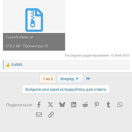
TLabelExNew.rar
518.2 KB · Просмотры: 25
Последнее редактирование:
15 Фев 2015
Shift85
Р
е
а
Last
1 из 2
Вперёд
к
ц
Войдите или зарегистрируйтесь для ответа.
и
и
:
Facebook
X (Twitter)
Bluesky
LinkedIn
Reddit
Pinterest
Tumblr
Wha
Поделиться:
Электронная почта
Ссылка