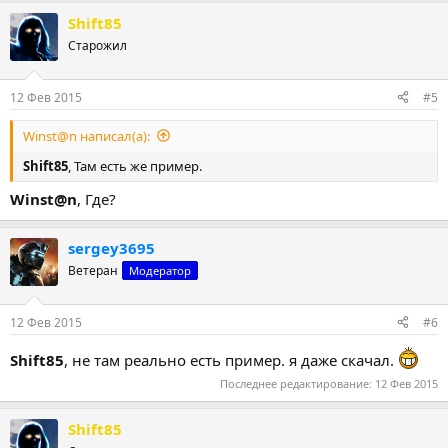
Shift85
Старожил
12 Фев 2015
#5
Winst@n написал(а):
Shift85
, Там есть же пример.
Winst@n
, Где?
sergey3695
Ветеран
Модератор
12 Фев 2015
#6
Shift85
, не там реально есть пример. я даже скачал.
Последнее редактирование:
12 Фев 2015
Shift85