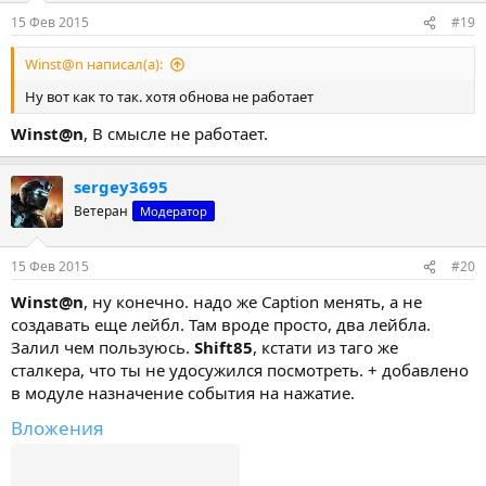
:
15 Фев 2015
#19
Winst@n написал(а):
Ну вот как то так. хотя обнова не работает
Winst@n
, В смысле не работает.
sergey3695
Ветеран
Модератор
15 Фев 2015
#20
Winst@n
, ну конечно. надо же Caption менять, а не
создавать еще лейбл. Там вроде просто, два лейбла.
Залил чем пользуюсь.
Shift85
, кстати из таго же
сталкера, что ты не удосужился посмотреть. + добавлено
в модуле назначение события на нажатие.
Вложения