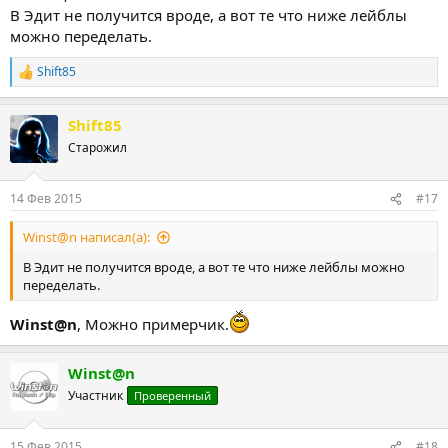
В Эдит не получится вроде, а вот те что ниже лейблы
можно переделать.
Shift85
Р
е
а
Shift85
к
ц
Старожил
и
и
:
14 Фев 2015
#17
Winst@n написал(а):
В Эдит не получится вроде, а вот те что ниже лейблы можно
переделать.
Winst@n
, Можно примерчик.
Winst@n
Участник
Проверенный
15 Фев 2015
#18