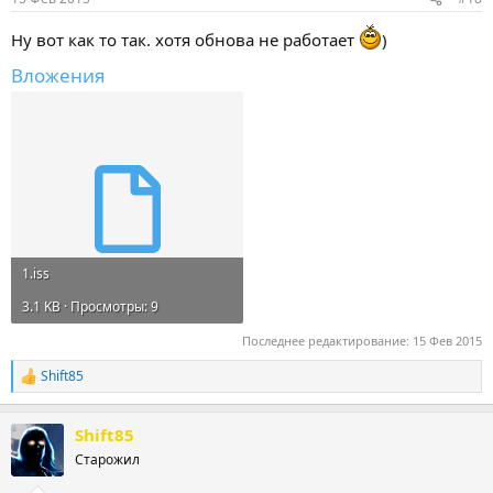
Ну вот как то так. хотя обнова не работает
)
Вложения
1.iss
3.1 KB · Просмотры: 9
Последнее редактирование:
15 Фев 2015
Shift85
Р
е
а
Shift85
к
ц
Старожил
и
и