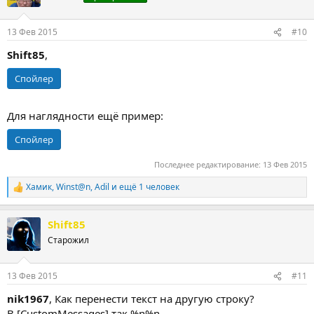
13 Фев 2015
#10
Shift85
,
Спойлер
Для наглядности ещё пример:
Спойлер
Последнее редактирование:
13 Фев 2015
Хамик
,
Winst@n
,
Adil
и ещё 1 человек
Р
е
а
Shift85
к
ц
Старожил
и
и
:
13 Фев 2015
#11
nik1967
, Как перенести текст на другую строку?
В [CustomMessages] так %n%n.