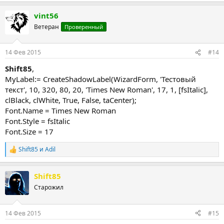
vint56
Ветеран
Проверенный
14 Фев 2015
#14
Shift85
,
MyLabel:= CreateShadowLabel(WizardForm, 'Тестовый
текст', 10, 320, 80, 20, 'Times New Roman', 17, 1, [fsItalic],
clBlack, clWhite, True, False, taCenter);
Font.Name = Times New Roman
Font.Style = fsItalic
Font.Size = 17
Shift85
и
Adil
Р
е
а
Shift85
к
ц
Старожил
и
и
:
14 Фев 2015
#15