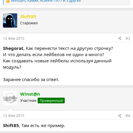
Winst@n
,
Хамик
,
ROMKA-1977
и 3 других
Р
е
а
Shift85
к
ц
Старожил
и
и
:
12 Фев 2015
#3
Shegorat
, Как перенести текст на другую строчку?
И что делать если лейбелов не один а много?
Как создавать новые лейбелы используя данный
модуль?
Заранее спасибо за ответ.
Winst@n
Участник
Проверенный
12 Фев 2015
#4
Shift85
, Там есть же пример.