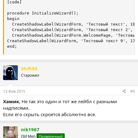
[code]

procedure InitializeWizard();

begin

  CreateShadowLabel(WizardForm, 'Тестовый текст', 10,
  CreateShadowLabel(WizardForm, 'Тестовый текст 2', 1
  CreateShadowLabel(WizardForm.WelcomePage, 'Тестовый
CreateShadowLabel(WizardForm, 'Тестовый текст 9', 170
end;
Shift85
Старожил
13 Фев 2015
#9
Хамик
, Не так это один и тот же лейбл с разными
надписями.
Если его скрыть скроется абсолютно все.
nik1967
Old Men
Проверенный