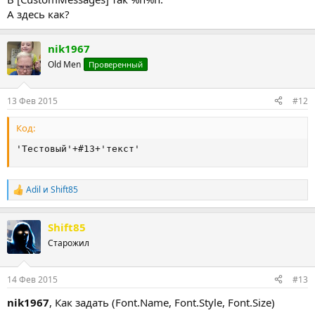
А здесь как?
nik1967
Old Men
Проверенный
13 Фев 2015
#12
Код:
'Тестовый'+#13+'текст'
Adil
и
Shift85
Р
е
а
Shift85
к
ц
Старожил
и
и
:
14 Фев 2015
#13
nik1967
, Как задать (Font.Name, Font.Style, Font.Size)