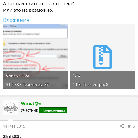
А как наложить тень вот сюда?
Или это не возможно.
Вложения
Снимок.PNG
1.7z
31.2 KB · Просмотры: 37
1 KB · Просмотры: 8
Winst@n
Участник
Проверенный
14 Фев 2015
#16
Shift85
,