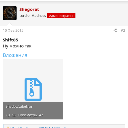
Shegorat
Lord of Madness
Администратор
10 Фев 2015
#2
Shift85
Ну можно так
Вложения
ShadowLabel.rar
1.1 KB · Просмотры: 47