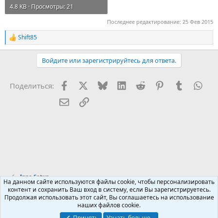
4.8 KB · Просмотры: 21
Последнее редактирование:
25 Фев 2015
Shift85
Р
е
а
Войдите или зарегистрируйтесь для ответа.
к
ц
и
Facebook
X (Twitter)
Bluesky
LinkedIn
Reddit
Pinterest
Tumblr
Wha
Поделиться:
и
:
Электронная почта
Ссылка
Inno Setup
На данном сайте используются файлы cookie, чтобы персонализировать
контент и сохранить Ваш вход в систему, если Вы зарегистрируетесь.
Продолжая использовать этот сайт, Вы соглашаетесь на использование
Russian (RU)
наших файлов cookie.
Обратная связь
Условия и правила
Принять
Узнать больше...