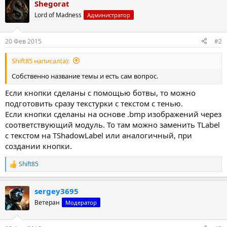
Shegorat
Lord of Madness
Администратор
20 Фев 2015
#2
Shift85 написал(а):
Собственно название темы и есть сам вопрос.
Если кнопки сделаны с помощью ботвы, то можно
подготовить сразу текстурки с текстом с тенью.
Если кнопки сделаны на основе .bmp изображений через
соответствующий модуль. То там можно заменить TLabel
с текстом на TShadowLabel или аналогичный, при
создании кнопки.
Shift85
Р
е
а
sergey3695
к
ц
Ветеран
Модератор
и
и
: