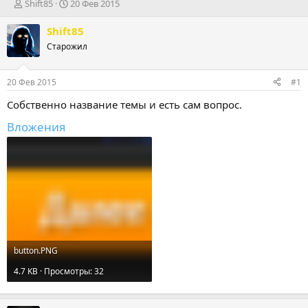
А
Д
Shift85
20 Фев 2015
в
а
т
т
Shift85
о
а
Старожил
р
н
т
а
е
ч
20 Фев 2015
#1
м
а
ы
л
Собственно название темы и есть сам вопрос.
а
Вложения
button.PNG
4.7 KB · Просмотры: 32