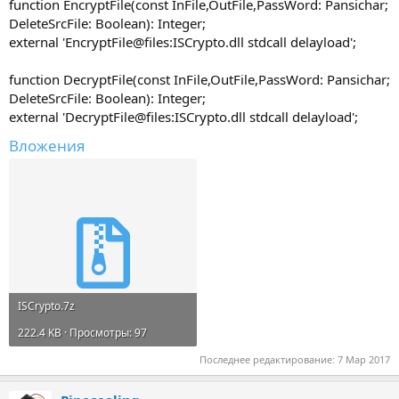
function EncryptFile(const InFile,OutFile,PassWord: Pansichar;
DeleteSrcFile: Boolean): Integer;
external 'EncryptFile@files:ISCrypto.dll stdcall delayload';
function DecryptFile(const InFile,OutFile,PassWord: Pansichar;
DeleteSrcFile: Boolean): Integer;
external 'DecryptFile@files:ISCrypto.dll stdcall delayload';
Вложения
ISCrypto.7z
222.4 KB · Просмотры: 97
Последнее редактирование:
7 Мар 2017