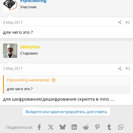
Pipocooling
Участник
4 Мар 2017
#2
для чего это ?
SBalykov
Старожил
5 Мар 2017
#3
Pipocooling написал(а):
для чего это ?
для шифрования/дешифрования скрипта в inno ...
Войдите или зарегистрируйтесь для ответа.
Facebook
X (Twitter)
Bluesky
LinkedIn
Reddit
Pinterest
Tumblr
Wha
Поделиться: