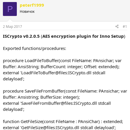
т
т
peterf1999
P
о
а
Новичок
р
н
т
а
е
ч
2 Мар 2017
#1
м
а
ы
л
ISCrypto v0.2.0.5
(
AES encryption plugin for Inno Setup
)
а
Exported functions/procedures:
procedure LoadFileToBuffer(const FileName: PAnsichar; var
Buffer: AnsiString; BufferCount: integer; Offset: extended);
external 'LoadFileToBuffer@files:ISCrypto.dll stdcall
delayload';
procedure SaveFileFromBuffer(const FileName: PAnsichar; var
Buffer: Ansistring; BufferSize: integer);
external 'SaveFileFromBuffer@files:ISCrypto.dll stdcall
delayload';
function GetFileSize(const FileName : PAnsiChar) : extended;
external 'GetFileSize@files:ISCrypto.dll stdcall delayload';