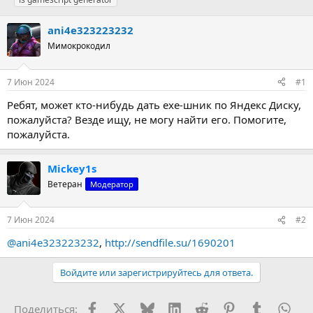
т
т
г
о
а
и
ani4e323223232
р
н
т
Мимокрокодил
а
е
ч
м
а
7 Июн 2024
#1
ы
л
а
Ребят, может кто-нибудь дать exe-шник по Яндекс Диску,
пожалуйста? Везде ищу, не могу найти его. Помогите,
пожалуйста.
Mickey1s
Ветеран
Модератор
7 Июн 2024
#2
@ani4e323223232
,
http://sendfile.su/1690201
Войдите или зарегистрируйтесь для ответа.
Facebook
X (Twitter)
Bluesky
LinkedIn
Reddit
Pinterest
Tumblr
Wha
Поделиться: