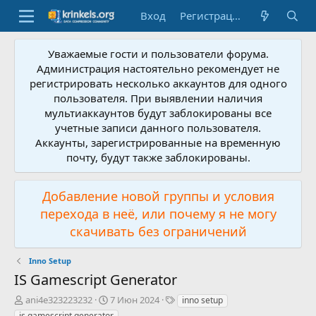
Вход
Регистрация
Уважаемые гости и пользователи форума.
Администрация настоятельно рекомендует не
регистрировать несколько аккаунтов для одного
пользователя. При выявлении наличия
мультиаккаунтов будут заблокированы все
учетные записи данного пользователя.
Аккаунты, зарегистрированные на временную
почту, будут также заблокированы.
Добавление новой группы и условия
перехода в неё, или почему я не могу
скачивать без ограничений
Inno Setup
IS Gamescript Generator
А
Д
Т
ani4e323223232
7 Июн 2024
inno setup
в
а
е
is gamescript generator