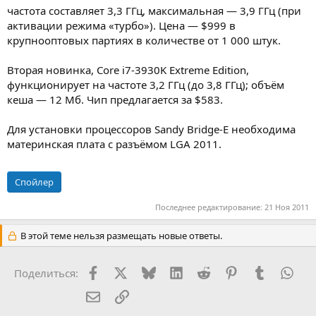
частота составляет 3,3 ГГц, максимальная — 3,9 ГГц (при
активации режима «турбо»). Цена — $999 в
крупнооптовых партиях в количестве от 1 000 штук.
Вторая новинка, Core i7-3930K Extreme Edition,
функционирует на частоте 3,2 ГГц (до 3,8 ГГц); объём
кеша — 12 Мб. Чип предлагается за $583.
Для установки процессоров Sandy Bridge-E необходима
материнская плата с разъёмом LGA 2011.
Спойлер
Последнее редактирование:
21 Ноя 2011
В этой теме нельзя размещать новые ответы.
Facebook
X (Twitter)
Bluesky
LinkedIn
Reddit
Pinterest
Tumblr
Wha
Поделиться:
Электронная почта
Ссылка