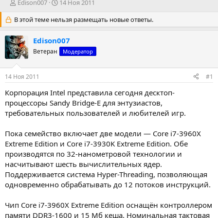
А
Д
Edison007
14 Ноя 2011
в
а
В этой теме нельзя размещать новые ответы.
т
т
о
а
р
н
Edison007
т
а
Ветеран
Модератор
е
ч
м
а
ы
л
14 Ноя 2011
#1
а
Корпорация Intel представила сегодня десктоп-
процессоры Sandy Bridge-E для энтузиастов,
требовательных пользователей и любителей игр.
Пока семейство включает две модели — Core i7-3960X
Extreme Edition и Core i7-3930K Extreme Edition. Обе
производятся по 32-нанометровой технологии и
насчитывают шесть вычислительных ядер.
Поддерживается система Hyper-Threading, позволяющая
одновременно обрабатывать до 12 потоков инструкций.
Чип Core i7-3960X Extreme Edition оснащён контроллером
памяти DDR3-1600 и 15 Мб кеша. Номинальная тактовая