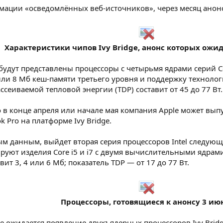
рмации «осведомлённых веб-источников», через месяц анонс
Характеристики чипов Ivy Bridge, анонс которых ожида
 будут представлены процессоры с четырьмя ядрами серий C
или 8 Мб кеш-памяти третьего уровня и поддержку технол
сеиваемой тепловой энергии (TDP) составит от 45 до 77 Вт.
о в конце апреля или начале мая компания Apple может вы
 Pro на платформе Ivy Bridge.
м данным, выйдет вторая серия процессоров Intel следующе
уют изделия Core i5 и i7 с двумя вычислительными ядрам
ит 3, 4 или 6 Мб; показатель TDP — от 17 до 77 Вт.
Процессоры, готовящиеся к анонсу 3 июн
ле ожидается появление двухъядерных процессоров Ivy Bridg