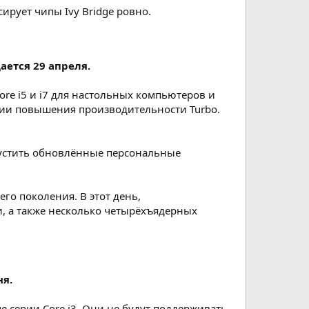
ирует чипы Ivy Bridge ровно.
ется 29 апреля.​
ore i5 и i7 для настольных компьютеров и
огии повышения производительности Turbo.
пустить обновлённые персональные
го поколения. В этот день,
и, а также несколько четырёхъядерных
я.​
e серии Core i3. Они не будут поддерживать