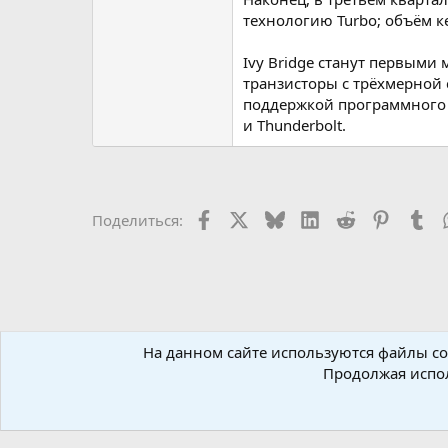
технологию Turbo; объём ке
Ivy Bridge станут первыми 
транзисторы с трёхмерной 
поддержкой программного 
и Thunderbolt.
Facebook
X (Twitter)
Bluesky
LinkedIn
Reddit
Pinteres
Tu
Поделиться:
На данном сайте используются файлы coo
Форумы
Новостной раздел
Новости
Новости Ha
Продолжая испол
Russian (RU)