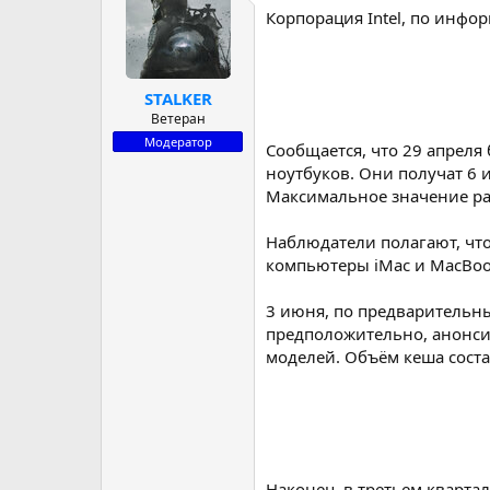
Корпорация Intel, по инфо
р
н
т
а
е
ч
м
а
STALKER
ы
л
а
Ветеран
Модератор
Сообщается, что 29 апреля
ноутбуков. Они получат 6 
Максимальное значение рас
Наблюдатели полагают, чт
компьютеры iMac и MacBook
3 июня, по предварительны
предположительно, анонсир
моделей. Объём кеша состав
Наконец, в третьем кварта