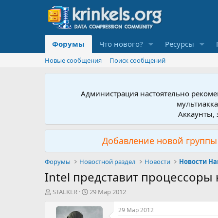
Форумы
Что нового?
Ресурсы
Новые сообщения
Поиск сообщений
Администрация настоятельно рекомен
мультиакка
Аккаунты, 
Добавление новой группы 
Форумы
Новостной раздел
Новости
Новости Ha
Intel представит процессоры
А
Д
STALKER
29 Мар 2012
в
а
т
т
29 Мар 2012
о
а