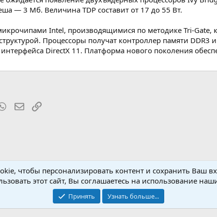
ша — 3 Мб. Величина TDP составит от 17 до 55 Вт.
микрочипами Intel, производящимися по методике Tri-Gate,
структурой. Процессоры получат контроллер памяти DDR3 
интерфейса DirectX 11. Платформа нового поколения обес
t
mblr
WhatsApp
Электронная почта
Ссылка
kie, чтобы персонализировать контент и сохранить Ваш вхо
rdware
ьзовать этот сайт, Вы соглашаетесь на использование наши
Принять
Узнать больше...
Обратная связь
Условия и пр