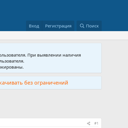
Вход
Регистрация
Поиск
пользователя. При выявлении наличия
льзователя.
локированы.
скачивать без ограничений
#1