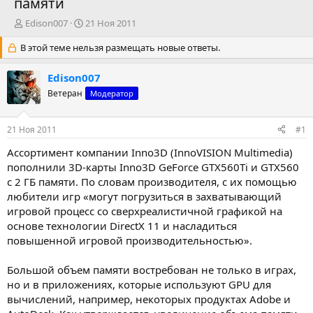
памяти
А
Д
Edison007
21 Ноя 2011
в
а
В этой теме нельзя размещать новые ответы.
т
т
о
а
р
н
Edison007
т
а
Ветеран
Модератор
е
ч
м
а
ы
л
21 Ноя 2011
#1
а
Ассортимент компании Inno3D (InnoVISION Multimedia)
пополнили 3D-карты Inno3D GeForce GTX560Ti и GTX560
с 2 ГБ памяти. По словам производителя, с их помощью
любители игр «могут погрузиться в захватывающий
игровой процесс со сверхреалистичной графикой на
основе технологии DirectX 11 и насладиться
повышенной игровой производительностью».
Большой объем памяти востребован не только в играх,
но и в приложениях, которые используют GPU для
вычислений, например, некоторых продуктах Adobe и