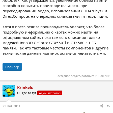
AutoDesk. Как утверждается, увеличение объема памяти
способно повысить производительность при
перекодировании видео, использовании CUDA/PhysX и
DirectCompute, на операциях сглаживания и тесселяции.
Хотя в пресс-релизе производитель уверяет, что более
подробную информацию о картах можно найти на
официальном сайте, пока там есть описания только
моделей Inno3D GeForce GTX560Ti и GTX560 с 1 ГБ
памяти. Так что тактовые частоты компонентов и другие
технические данные новинок остались неизвестными.
Спойлер
Последнее редактирование:
21 Ноя 2011
Krinkels
Он где то тут
Администратор
21 Ноя 2011
#2