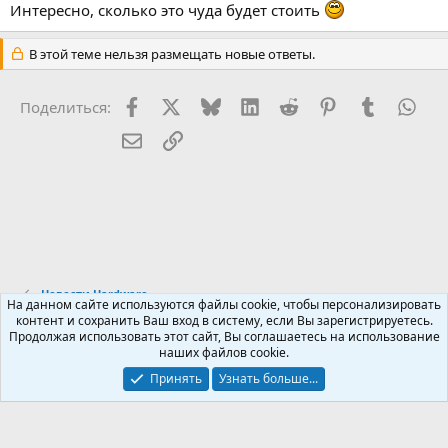
Интересно, сколько это чуда будет стоить
В этой теме нельзя размещать новые ответы.
Facebook
X (Twitter)
Bluesky
LinkedIn
Reddit
Pinterest
Tumblr
Wha
Поделиться:
Электронная почта
Ссылка
Новости Hardware
На данном сайте используются файлы cookie, чтобы персонализировать
контент и сохранить Ваш вход в систему, если Вы зарегистрируетесь.
Продолжая использовать этот сайт, Вы соглашаетесь на использование
Russian (RU)
наших файлов cookie.
Обратная связь
Условия и правила
Принять
Узнать больше...
Политика конфиденциальности
Помощь
R
S
S