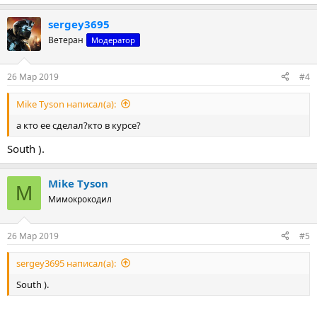
sergey3695
Ветеран
Модератор
26 Мар 2019
#4
Mike Tyson написал(а):
а кто ее сделал?кто в курсе?
South ).
Mike Tyson
M
Мимокрокодил
26 Мар 2019
#5
sergey3695 написал(а):
South ).