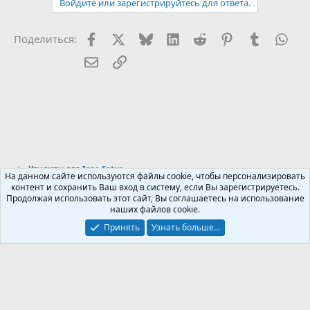
Войдите или зарегистрируйтесь для ответа.
Facebook
X (Twitter)
Bluesky
LinkedIn
Reddit
Pinterest
Tumblr
Wha
Поделиться:
Электронная почта
Ссылка
Утилиты для Inno Setup
На данном сайте используются файлы cookie, чтобы персонализировать
контент и сохранить Ваш вход в систему, если Вы зарегистрируетесь.
Продолжая использовать этот сайт, Вы соглашаетесь на использование
Russian (RU)
наших файлов cookie.
Обратная связь
Условия и правила
Принять
Узнать больше...
Политика конфиденциальности
Помощь
R
S
S