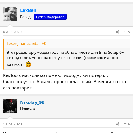
LexBell
Борода
Супер модератор
6 Апр 2020
#15
Leserg написал(а):
Этот редактор уже два года не обновлялся и для Inno Setup 6+
не подходит. Автор на почту не отвечает (также как и автор
ResTools).
ResTools насколько помню, исходники потеряли
благополучно. А жаль, проект классный. Вряд-ли кто-то
его повторит.
Nikolay_96
Новичок
1 Ноя 2020
#16