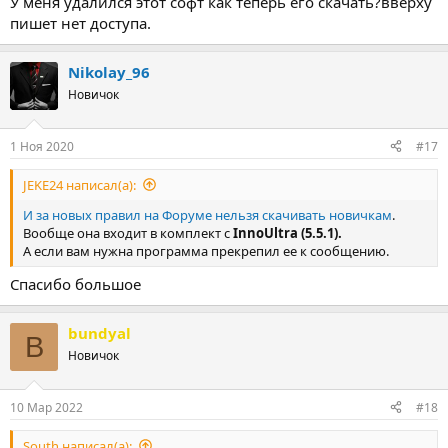
У меня удалился этот софт как теперь его скачать?вверху
пишет нет доступа.
Nikolay_96
Новичок
1 Ноя 2020
#17
JEKE24 написал(а):
И за новых правил на Форуме нельзя скачивать новичкам
.
Вообще она входит в комплект с
InnoUltra (5.5.1).
А если вам нужна программа прекрепил ее к сообщению.
Спасибо большое
bundyal
B
Новичок
10 Мар 2022
#18
South написал(а):