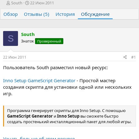
А
Д
South
22 Июн 2011
в
а
Обзор
т
Отзывы (5)
т
История
Обсуждение
о
а
р
н
т
а
South
е
ч
S
Знаток
м
а
Проверенный
ы
л
а
22 Июн 2011
#1
Пользователь South разместил новый ресурс:
Inno Setup GameScript Generator
- Простой мастер
создания скрипта для установки одной или нескольких
игр.
Программа генерирует скрипты для Inno Setup. С помощью
GameScript Generator
и
Inno Setup
вы сможете быстро
создать простенький инсталляционный пакет для любой игры.
Узнать больше об этом ресурсе...