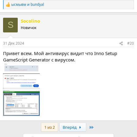
ысмывм
и
bundyal
Р
е
а
Socolino
к
S
ц
Новичок
и
и
:
31 Дек 2024
#20
Привет всем. Мой антивирус видит что Inno Setup
GameScript Generator с вирусом.
Last
1 из 2
Вперёд