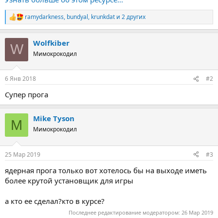
ramydarkness
,
bundyal
,
krunkdat
и 2 других
Р
е
а
Wolfkiber
к
W
ц
Мимокрокодил
и
и
:
6 Янв 2018
#2
Супер прога
Mike Tyson
M
Мимокрокодил
25 Мар 2019
#3
ядерная прога только вот хотелось бы на выходе иметь
более крутой установщик для игры
а кто ее сделал?кто в курсе?
Последнее редактирование модератором:
26 Мар 2019