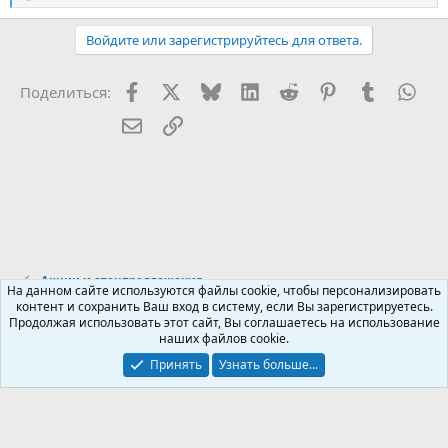
е
а
Войдите или зарегистрируйтесь для ответа.
к
ц
и
Facebook
X (Twitter)
Bluesky
LinkedIn
Reddit
Pinterest
Tumblr
Wha
Поделиться:
и
:
Электронная почта
Ссылка
Акции и спецпредложения
На данном сайте используются файлы cookie, чтобы персонализировать
контент и сохранить Ваш вход в систему, если Вы зарегистрируетесь.
Продолжая использовать этот сайт, Вы соглашаетесь на использование
Russian (RU)
наших файлов cookie.
Обратная связь
Условия и правила
Принять
Узнать больше...
Политика конфиденциальности
Помощь
R
S
S