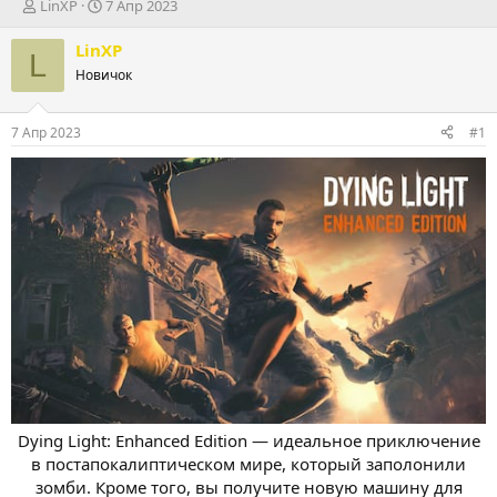
А
Д
LinXP
7 Апр 2023
в
а
т
т
LinXP
L
о
а
Новичок
р
н
т
а
е
ч
7 Апр 2023
#1
м
а
ы
л
а
Dying Light: Enhanced Edition — идеальное приключение
в постапокалиптическом мире, который заполонили
зомби. Кроме того, вы получите новую машину для