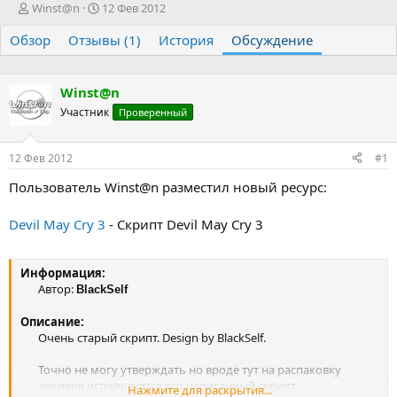
А
Д
Winst@n
12 Фев 2012
в
а
Обзор
т
Отзывы (1)
т
История
Обсуждение
о
а
р
н
т
а
Winst@n
е
ч
Участник
Проверенный
м
а
ы
л
а
12 Фев 2012
#1
Пользователь Winst@n разместил новый ресурс:
Devil May Cry 3
- Скрипт Devil May Cry 3
Информация:
Автор:
BlackSelf
Описание:
Очень старый скрипт. Design by BlackSelf.​
Точно не могу утверждать но вроде тут на распаковку
архивов используется его написанный скрипт.​
Нажмите для раскрытия...