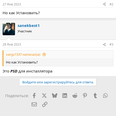
:
27 Янв 2023
#2
Но как Установить?
sanekbest1
Участник
28 Янв 2023
#3
vargs1337 написал(а):
Но как Установить?
Это
PSD
для инсталлятора
Войдите или зарегистрируйтесь для ответа.
Facebook
X (Twitter)
Bluesky
LinkedIn
Reddit
Pinterest
Tumblr
Wha
Поделиться:
Электронная почта
Ссылка