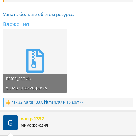
Использованные библиотеки:
- unarc.dll (?)
Узнать больше об этом ресурсе...
- bass.dll (2.3.0.3)
Вложения
- isTask.dll (1.0.1.0)​
DMC3_SRC.zip
5.1 MB · Просмотры: 75
naki32
,
vargs1337
,
hitman797
и 16 других
Р
е
а
vargs1337
к
ц
Мимокрокодил
и
и