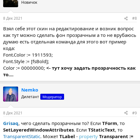
Новичок
8 Дек 2021
#8
Взял себе этот скин на редактирование и возник вопрос
как тут можно сделать фон прозрачным а то не врубаюсь
думаю есть отдельная команда для этого вот пример
кода:
Font.Color := 1911593;
Font.Style := [fsBold];
Color := 00000000;
<- тут хочу задать прозрачность как
то....
Nemko
Дилетант
Модератор
8 Дек 2021
#9
Grisaq
, чего сделать прозрачным то? Если
TForm
, то
SetLayeredWindowAttributes
. Если
TStaticText
, то
TransparentStatic
. Может
TLabel
-
property
Transparent :=