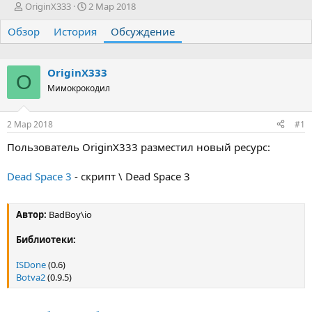
А
Д
OriginX333
2 Мар 2018
в
а
Обзор
т
История
т
Обсуждение
о
а
р
н
т
а
OriginX333
O
е
ч
Мимокрокодил
м
а
ы
л
а
2 Мар 2018
#1
Пользователь OriginX333 разместил новый ресурс:
Dead Space 3
- скрипт \ Dead Space 3
Автор:
BadBoy\io
Библиотеки:
ISDone
(0.6)
Botva2
(0.9.5)