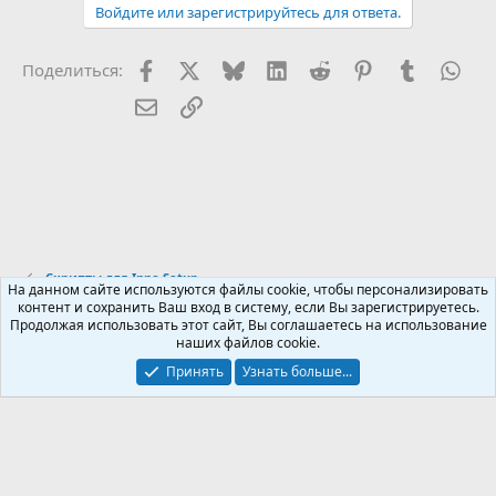
Войдите или зарегистрируйтесь для ответа.
Facebook
X (Twitter)
Bluesky
LinkedIn
Reddit
Pinterest
Tumblr
Wha
Поделиться:
Электронная почта
Ссылка
Скрипты для Inno Setup
На данном сайте используются файлы cookie, чтобы персонализировать
контент и сохранить Ваш вход в систему, если Вы зарегистрируетесь.
Продолжая использовать этот сайт, Вы соглашаетесь на использование
Russian (RU)
наших файлов cookie.
Обратная связь
Условия и правила
Принять
Узнать больше...
Политика конфиденциальности
Помощь
R
S
S