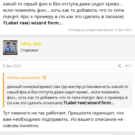
какой-то серый фон и без отступа даже сидит криво...
если поменять фон... хоть как то добавить что то типа
margin: 4px; к примеру в css как это сделать в паскале)
TLabel там) wizard form...
Последнее редактирование:
9 Дек 2021
tihiy_don
Старожил
9 Дек 2021
#11
Grisaq написал(а):
данный скин(материал) там где мастер установки есть какой-то
серый фон и без отступа даже сидит криво... если поменять
фон... хоть как то добавить что то типа margin: 4px; к примеру в
css как это сделать в паскале)
TLabel там) wizard form...
Тут немного не так работает. Пришлите скриншот, что
вам необходимо подправить. Из вашего описания не
совсем понятно.