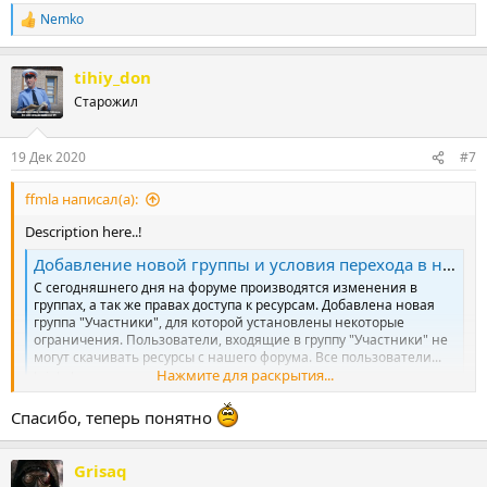
Nemko
Р
е
а
tihiy_don
к
ц
Старожил
и
и
:
19 Дек 2020
#7
ffmla написал(а):
Description here..!
Добавление новой группы и условия перехода в неё, или почему я не могу скачивать без ограничений
С сегодняшнего дня на форуме производятся изменения в
группах, а так же правах доступа к ресурсам. Добавлена новая
группа "Участники", для которой установлены некоторые
ограничения. Пользователи, входящие в группу "Участники" не
могут скачивать ресурсы с нашего форума. Все пользователи...
Нажмите для раскрытия...
krinkels.org
Спасибо, теперь понятно
Grisaq