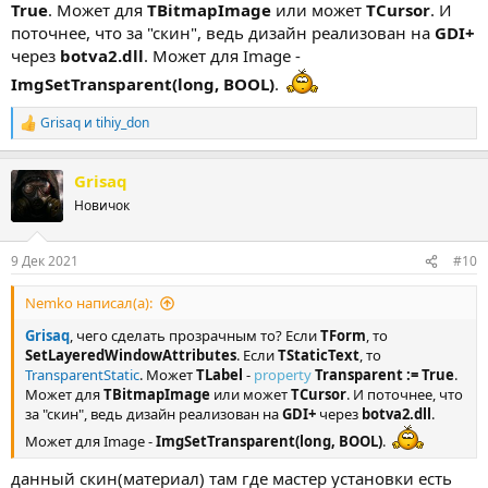
True
. Может для
TBitmapImage
или может
TCursor
. И
поточнее, что за "скин", ведь дизайн реализован на
GDI+
через
botva2.dll
. Может для Image -
ImgSetTransparent(long, BOOL)
.
Grisaq
и
tihiy_don
Р
е
а
Grisaq
к
ц
Новичок
и
и
:
9 Дек 2021
#10
Nemko написал(а):
Grisaq
, чего сделать прозрачным то? Если
TForm
, то
SetLayeredWindowAttributes
. Если
TStaticText
, то
TransparentStatic
. Может
TLabel
-
property
Transparent := True
.
Может для
TBitmapImage
или может
TCursor
. И поточнее, что
за "скин", ведь дизайн реализован на
GDI+
через
botva2.dll
.
Может для Image -
ImgSetTransparent(long, BOOL)
.
данный скин(материал) там где мастер установки есть