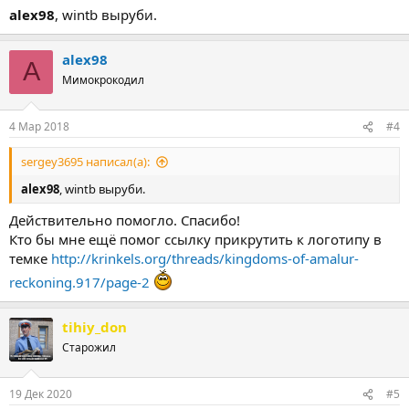
alex98
, wintb выруби.
alex98
A
Мимокрокодил
4 Мар 2018
#4
sergey3695 написал(а):
alex98
, wintb выруби.
Действительно помогло. Спасибо!
Кто бы мне ещё помог ссылку прикрутить к логотипу в
темке
http://krinkels.org/threads/kingdoms-of-amalur-
reckoning.917/page-2
tihiy_don
Старожил
19 Дек 2020
#5