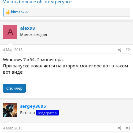
Узнать больше об этом ресурсе...
hitman797
Р
е
а
alex98
к
A
ц
Мимокрокодил
и
и
:
4 Мар 2018
#2
Windows 7 x64. 2 монитора.
При запуске появляется на втором мониторе вот в таком
вот виде:
Спойлер
sergey3695
Ветеран
Модератор
4 Мар 2018
#3