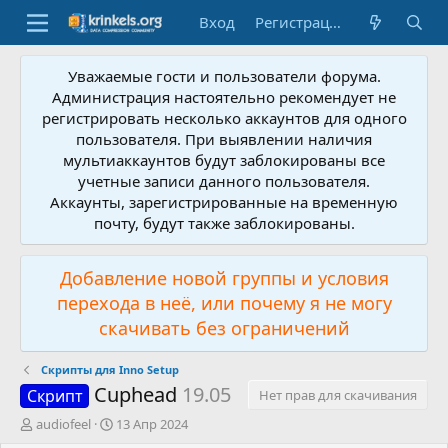
Вход
Регистрация
Уважаемые гости и пользователи форума.
Администрация настоятельно рекомендует не
регистрировать несколько аккаунтов для одного
пользователя. При выявлении наличия
мультиаккаунтов будут заблокированы все
учетные записи данного пользователя.
Аккаунты, зарегистрированные на временную
почту, будут также заблокированы.
Добавление новой группы и условия
перехода в неё, или почему я не могу
скачивать без ограничений
Скрипты для Inno Setup
Cuphead
19.05
Скрипт
Нет прав для скачивания
А
Д
audiofeel
13 Апр 2024
в
а