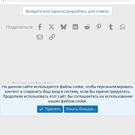
е
а
Войдите или зарегистрируйтесь для ответа.
к
ц
и
Facebook
X (Twitter)
Bluesky
LinkedIn
Reddit
Pinterest
Tumblr
Wha
Поделиться:
и
:
Электронная почта
Ссылка
Скрипты для Inno Setup
На данном сайте используются файлы cookie, чтобы персонализировать
контент и сохранить Ваш вход в систему, если Вы зарегистрируетесь.
Продолжая использовать этот сайт, Вы соглашаетесь на использование
Russian (RU)
наших файлов cookie.
Обратная связь
Условия и правила
Принять
Узнать больше...
Политика конфиденциальности
Помощь
R
S
S