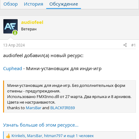
Обзор
т
История
т
Обсуждение
о
а
р
н
т
а
audiofeel
е
ч
Ветеран
м
а
ы
л
а
13 Апр 2024
#1
audiofeel добавил(а) новый ресурс:
Cuphead
- Мини-установщик для инди-игр
Мини-установщик для инди-игр. Без дополнительных форм
отмены - предупреждения.
Использовано FMXInno.dll от 27 марта. Два ярлыка и 8 архивов.
Цвета не настраиваются.
thanks to
MarsBar
and
BLACKFIRE69
Узнать больше об этом ресурсе...
Krinkels
,
MarsBar
,
hitman797
и ещё 1 человек
Р