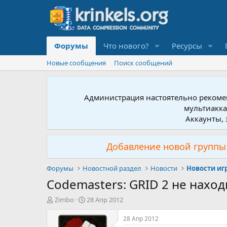
Форумы
Что нового?
Ресурсы
Новые сообщения
Поиск сообщений
Администрация настоятельно рекомен
мультиакка
Аккаунты, 
Добавление новой группы 
Форумы
Новостной раздел
Новости
Новости иг
Codemasters: GRID 2 не наход
А
Д
Zimbo
28 Апр 2012
в
а
т
т
28 Апр 2012
о
а