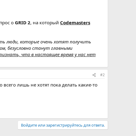
прос о
GRID 2
, на который
Codemasters
сть люди, которые очень хотят получить
ом, безусловно станут главными
ризнать, что в настоящее время у нас нет
#2
то всего лишь не хотят пока делать какие-то
Войдите или зарегистрируйтесь для ответа.