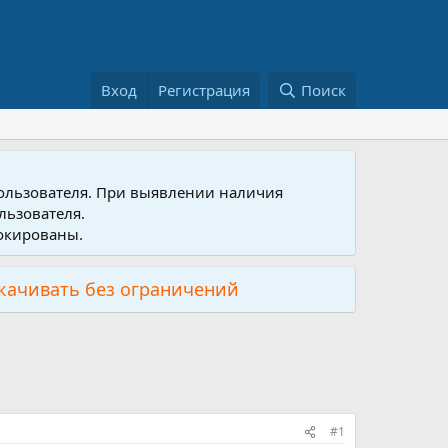
Вход
Регистрация
Поиск
пользователя. При выявлении наличия
льзователя.
локированы.
скачивать без ограничений
#1