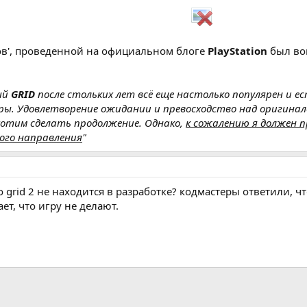
тов', проведенной на официальном блоге
PlayStation
был во
ый
GRID
после стольких лет всё еще настолько популярен и е
ры. Удовлетворение ожидании и превосходство над оригинал
хотим сделать продолжение. Однако,
к сожалению я должен п
того направления
"
то grid 2 не находится в разработке? кодмастеры ответили, ч
ет, что игру не делают.