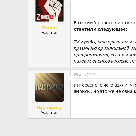
р
н
т
а
е
ч
м
а
В сессии 'вопросов и отве
Zimbo
ы
л
ответили следующее:
а
Участник
"Мы рады, что оригинальн
преемника оригинальной иг
приоритетами, если мы за
никаких анонсов касаемо э
28 Апр 2012
интересно, с чего взяли, ч
анонсы, но это же не означа
Hachapury
Участник