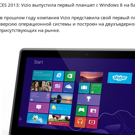
CES 2013: Vizio выпустила первый планшет с Windows 8 на 
в прошлом году компания Vizio представила свой первый п
-версию операционной системы и построен на двухъядерном
 присутствующих на рынке.