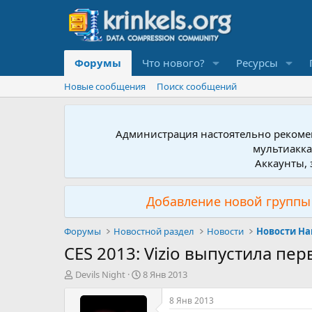
Форумы
Что нового?
Ресурсы
Новые сообщения
Поиск сообщений
Администрация настоятельно рекомен
мультиакка
Аккаунты, 
Добавление новой группы 
Форумы
Новостной раздел
Новости
Новости Ha
CES 2013: Vizio выпустила п
А
Д
Devils Night
8 Янв 2013
в
а
т
т
8 Янв 2013
о
а