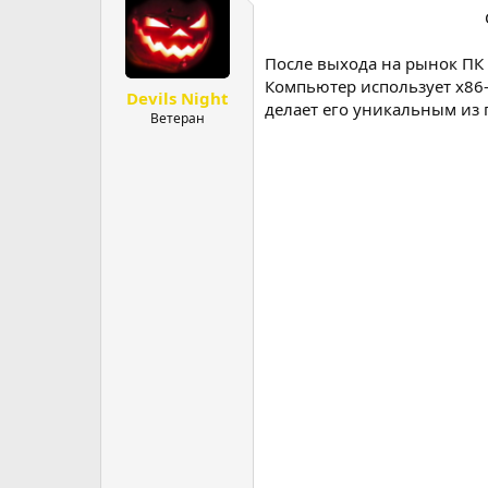
р
н
т
а
е
ч
После выхода на рынок ПК 
м
а
Компьютер использует x86
Devils Night
ы
л
делает его уникальным из
а
Ветеран