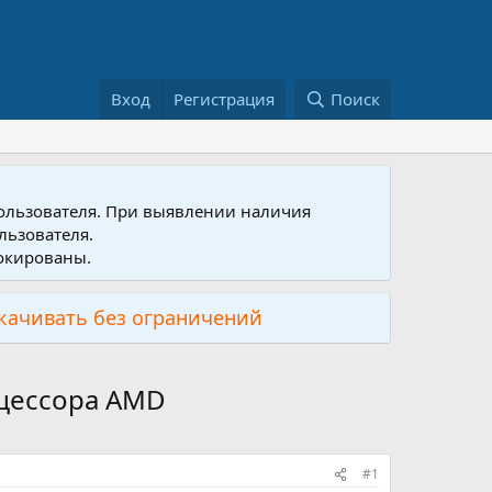
Вход
Регистрация
Поиск
пользователя. При выявлении наличия
льзователя.
локированы.
скачивать без ограничений
оцессора AMD
#1