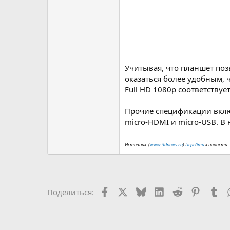
Учитывая, что планшет по
оказаться более удобным, 
Full HD 1080p соответству
Прочие спецификации вклю
micro-HDMI и micro-USB. В
Источник: (
www.3dnews.ru
)
Перейти
к новости.
Facebook
X (Twitter)
Bluesky
LinkedIn
Reddit
Pinteres
Tu
Поделиться: