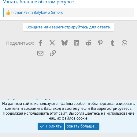
Узнать больше об этом ресурсе...
hitman797
,
SBalykov
и
Simorq
Р
е
а
Войдите или зарегистрируйтесь для ответа.
к
ц
и
Facebook
X (Twitter)
Bluesky
LinkedIn
Reddit
Pinterest
Tumblr
Wha
Поделиться:
и
:
Электронная почта
Ссылка
Скрипты для Inno Setup
На данном сайте используются файлы cookie, чтобы персонализировать
контент и сохранить Ваш вход в систему, если Вы зарегистрируетесь.
Продолжая использовать этот сайт, Вы соглашаетесь на использование
Russian (RU)
наших файлов cookie.
Обратная связь
Условия и правила
Принять
Узнать больше...
Политика конфиденциальности
Помощь
R
S
S