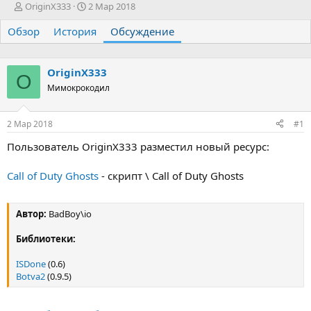
А
Д
OriginX333
2 Мар 2018
в
а
Обзор
т
История
т
Обсуждение
о
а
р
н
т
а
OriginX333
O
е
ч
Мимокрокодил
м
а
ы
л
а
2 Мар 2018
#1
Пользователь OriginX333 разместил новый ресурс:
Call of Duty Ghosts
- скрипт \ Call of Duty Ghosts
Автор:
BadBoy\io
Библиотеки:
ISDone
(0.6)
Botva2
(0.9.5)