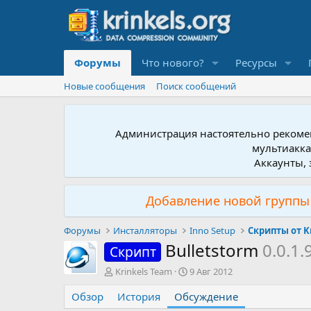
Форумы
Что нового?
Ресурсы
Новые сообщения
Поиск сообщений
Администрация настоятельно рекомен
мультиакка
Аккаунты, 
Добавление новой группы 
Форумы
Инсталляторы
Inno Setup
Скрипты от K
Bulletstorm
0.0.1.
Скрипт
А
Д
Krinkels Team
9 Авг 2012
в
а
Обзор
т
История
Обсуждение
т
о
а