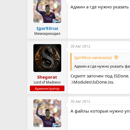
ц
Админ а где нужно указать 
и
и
:
Igor93rus
Мимокрокодил
30 Авг 2012
Igor93rus написал(а):
Админ а где нужно указать фа
Скрипт заточен под ISDone.
Shegorat
.\Modules\IsDone.iss.
Lord of Madness
Администратор
30 Авг 2012
А файлы которые нужно упа