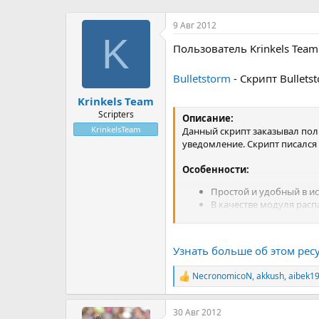
р
н
т
а
9 Авг 2012
е
ч
K
Пользователь Krinkels Team
м
а
ы
л
а
Bulletstorm
- Скрипт Bullets
Krinkels Team
Scripters
Описание:
KrinkelsTeam
Данный скрипт заказывал пол
уведомление. Скрипт писался 
Особенности:
Простой и удобный в ис
В качестве модуля распак
Узнать больше об этом ресу
NecronomicoN
,
akkush
,
aibek1
Р
е
а
30 Авг 2012
к