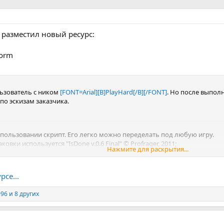
 разместил новый ресурс:
torm
ьзователь с ником
[FONT=Arial][B]PlayHard[/B][/FONT]
. Но после выпол
по эскизам заказчика.
пользовании скрипт. Его легко можно переделать под любую игру.
овки используется "IsDone v.0.6 Final" © Profrager, 2011;
Нажмите для раскрытия...
рсе...
996
и 8 других