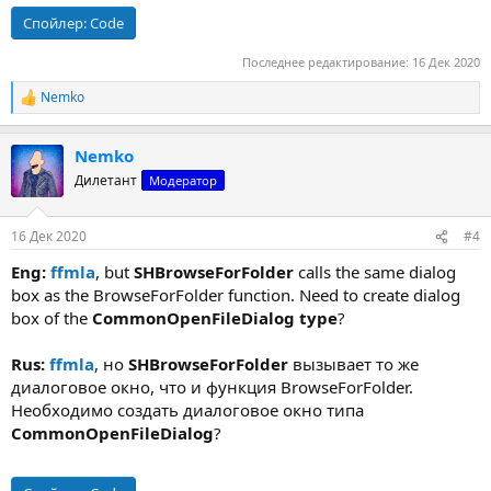
Спойлер:
Code
Последнее редактирование:
16 Дек 2020
Nemko
Р
е
а
Nemko
к
ц
Дилетант
Модератор
и
и
:
16 Дек 2020
#4
Eng:
ffmla
, but
SHBrowseForFolder
calls the same dialog
box as the BrowseForFolder function. Need to create dialog
box of the
CommonOpenFileDialog type
?
Rus:
ffmla
, но
SHBrowseForFolder
вызывает то же
диалоговое окно, что и функция BrowseForFolder.
Необходимо создать диалоговое окно типа
CommonOpenFileDialog
?