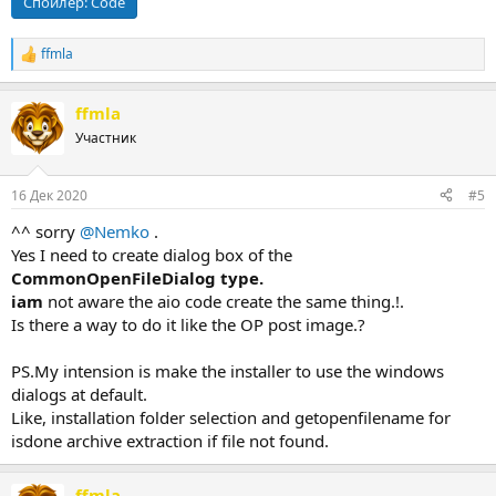
Спойлер:
Code
ffmla
Р
е
а
ffmla
к
ц
Участник
и
и
:
16 Дек 2020
#5
^^ sorry
@Nemko
.
Yes I need to create dialog box of the
CommonOpenFileDialog type.
iam
not aware the aio code create the same thing.!.
Is there a way to do it like the OP post image.?
PS.My intension is make the installer to use the windows
dialogs at default.
Like, installation folder selection and getopenfilename for
isdone archive extraction if file not found.
ffmla