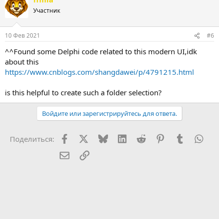
Участник
10 Фев 2021
#6
^^Found some Delphi code related to this modern UI,idk
about this
https://www.cnblogs.com/shangdawei/p/4791215.html
is this helpful to create such a folder selection?
Войдите или зарегистрируйтесь для ответа.
Facebook
X (Twitter)
Bluesky
LinkedIn
Reddit
Pinterest
Tumblr
Wha
Поделиться:
Электронная почта
Ссылка