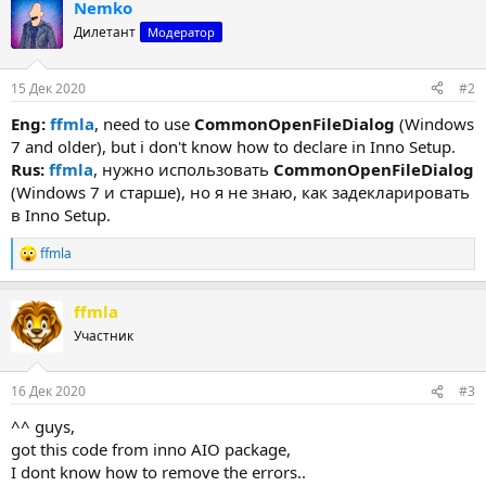
Nemko
Дилетант
Модератор
15 Дек 2020
#2
Eng:
ffmla
, need to use
CommonOpenFileDialog
(Windows
7 and older), but i don't know how to declare in Inno Setup.
Rus:
ffmla
, нужно использовать
CommonOpenFileDialog
(Windows 7 и старше), но я не знаю, как задекларировать
в Inno Setup.
ffmla
Р
е
а
ffmla
к
ц
Участник
и
и
:
16 Дек 2020
#3
^^ guys,
got this code from inno AIO package,
I dont know how to remove the errors..