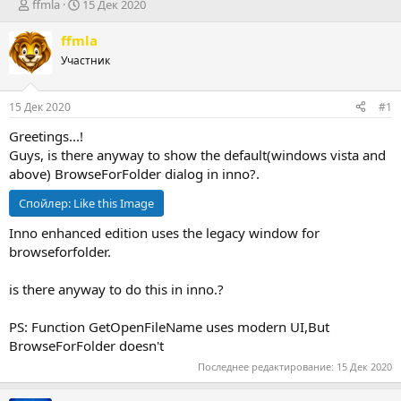
А
Д
ffmla
15 Дек 2020
в
а
т
т
ffmla
о
а
Участник
р
н
т
а
е
ч
15 Дек 2020
#1
м
а
ы
л
Greetings...!
а
Guys, is there anyway to show the default(windows vista and
above) BrowseForFolder dialog in inno?.
Спойлер:
Like this Image
Inno enhanced edition uses the legacy window for
browseforfolder.
is there anyway to do this in inno.?
PS: Function GetOpenFileName uses modern UI,But
BrowseForFolder doesn't
Последнее редактирование:
15 Дек 2020