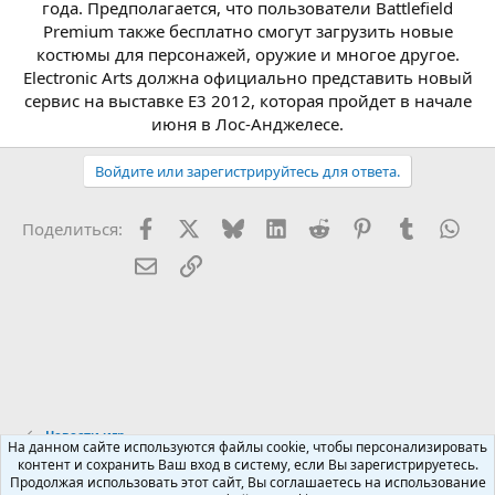
года. Предполагается, что пользователи Battlefield
Premium также бесплатно смогут загрузить новые
костюмы для персонажей, оружие и многое другое.
Electronic Arts должна официально представить новый
сервис на выставке Е3 2012, которая пройдет в начале
июня в Лос-Анджелесе.​
Войдите или зарегистрируйтесь для ответа.
Facebook
X (Twitter)
Bluesky
LinkedIn
Reddit
Pinterest
Tumblr
Wha
Поделиться:
Электронная почта
Ссылка
Новости игр
На данном сайте используются файлы cookie, чтобы персонализировать
контент и сохранить Ваш вход в систему, если Вы зарегистрируетесь.
Продолжая использовать этот сайт, Вы соглашаетесь на использование
Russian (RU)