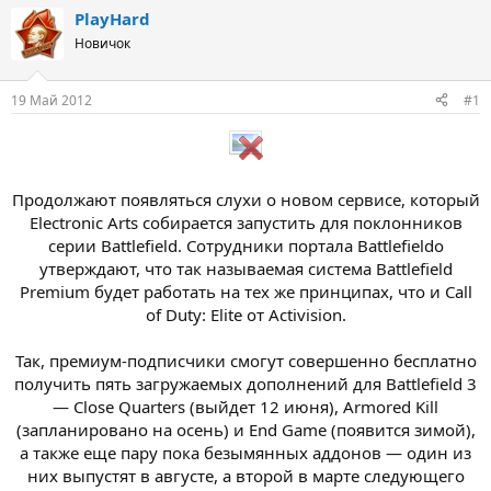
т
т
PlayHard
о
а
Новичок
р
н
т
а
е
ч
19 Май 2012
#1
м
а
ы
л
а
Продолжают появляться слухи о новом сервисе, который
Electronic Arts собирается запустить для поклонников
серии Battlefield. Сотрудники портала Battlefieldo
утверждают, что так называемая система Battlefield
Premium будет работать на тех же принципах, что и Call
of Duty: Elite от Activision.
Так, премиум-подписчики смогут совершенно бесплатно
получить пять загружаемых дополнений для Battlefield 3
— Close Quarters (выйдет 12 июня), Armored Kill
(запланировано на осень) и End Game (появится зимой),
а также еще пару пока безымянных аддонов — один из
них выпустят в августе, а второй в марте следующего