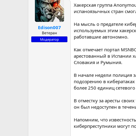
Хакерская группа Anonymou
р
н
т
а
испаноязычных стран смог
е
ч
м
а
На мысль о предателе кибе
Edison007
ы
л
используемых этим хакерск
а
Ветеран
работавшие автономно.
Модератор
Как отмечает портал MSNBC
арестованный в Испании хак
Словакия и Румыния.
В начале недели полиция 
подозрению в кибератаках 
более 250 единиц сетевог
В отместку за аресты свои
он был недоступен в течен
Напомним, что известност
киберпреступники могут по