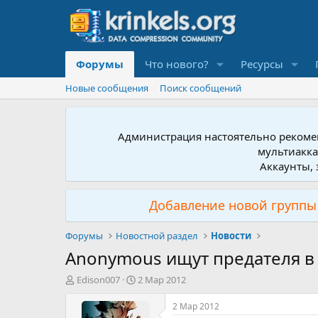
Форумы
Что нового?
Ресурсы
Новые сообщения
Поиск сообщений
Администрация настоятельно рекомен
мультиакка
Аккаунты, 
Добавление новой группы 
Форумы
Новостной раздел
Новости
Anonymous ищут предателя в 
А
Д
Edison007
2 Мар 2012
в
а
т
т
2 Мар 2012
о
а