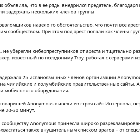
s объявила, что в ее ряды внедрился предатель, благодаря
ли задержать нескольких членов группы.
рвзломщиков навело то обстоятельство, что почти все арес
им сообществом. При этом под арест попали как члены груп
, не уберегли киберпреступников от ареста и тщательно ра
ер, известный по псевдониму Troy, работал с серверами из 
задержала 25 испаноязычных членов организации Anonymou
на чилийские и колумбийские правительственные сайты. Ар
о и мобильного оборудования.
х товарищей Anonymous вывели из строя сайт Интерпола, пер
ие 20-30 минут.
ь сообществу Anonymous принесла широко разрекламирован
хвастаться также внушительным списком врагов – от спецс