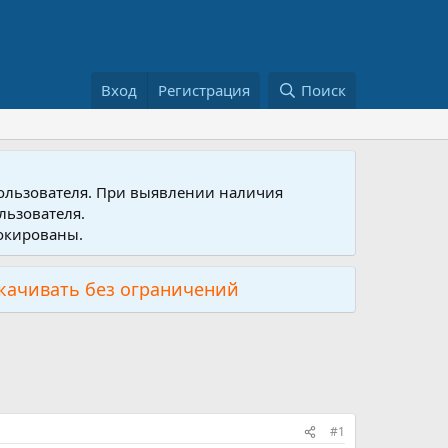
Вход
Регистрация
Поиск
пользователя. При выявлении наличия
льзователя.
локированы.
скачивать без ограничений
#1