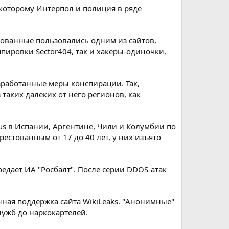
 которому Интерпол и полиция в ряде
тованные пользовались одним из сайтов,
пировки Sector404, так и хакеры-одиночки,
зработанные меры конспирации. Так,
таких далеких от него регионов, как
s в Испании, Аргентине, Чили и Колумбии по
естованным от 17 до 40 лет, у них изъято
едает ИА "Росбалт". После серии DDOS-атак
ная поддержка сайта WikiLeaks. "Анонимные"
лужб до наркокартелей.