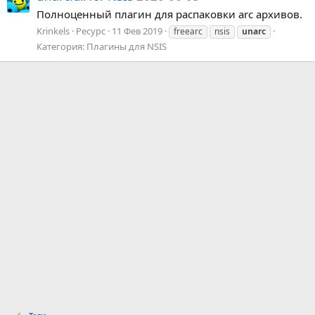
Полноценный плагин для распаковки arc архивов.
Krinkels
Ресурс
11 Фев 2019
freearc
nsis
unarc
Категория:
Плагины для NSIS