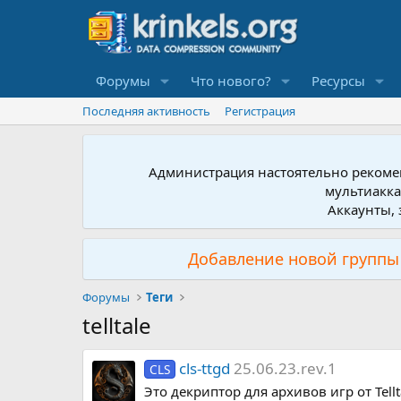
Форумы
Что нового?
Ресурсы
Последняя активность
Регистрация
Администрация настоятельно рекомен
мультиакка
Аккаунты, 
Добавление новой группы 
Форумы
Теги
telltale
cls-ttgd
25.06.23.rev.1
CLS
Это декриптор для архивов игр от Tel