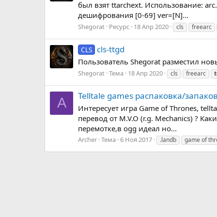
был взят ttarchext. Использование: ar
дешифрования [0-69] ver=[N]...
Shegorat
Ресурс
18 Апр 2020
cls
freearc
cls-ttgd
CLS
Пользователь Shegorat разместил новый 
Shegorat
Тема
18 Апр 2020
cls
freearc
t
Telltale games распаковка/запако
A
Интересует игра Game of Thrones, tell
перевод от M.V.O (r.g. Mechanics) ? К
перемотке,в ogg идеал но...
Archer
Тема
6 Ноя 2017
.landb
game of th