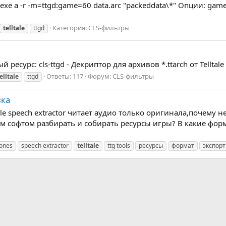
c.exe a -r -m=ttgd:game=60 data.arc "packeddata\*" Опции: ga
Категория:
CLS-фильтры
telltale
ttgd
ресурс: cls-ttgd - Декриптор для архивов *.ttarch от Telltal
Ответы: 117
Форум:
CLS-фильтры
elltale
ttgd
вка
tale speech extractor читает аудио только оригинала,почему
аким софтом разбирать и собирать ресурсы игры? В какие фор
rones
speech extractor
telltale
ttg tools
ресурсы
формат
экспорт