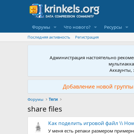
Форумы
Что нового?
Ресурсы
Последняя активность
Регистрация
Администрация настоятельно рекомен
мультиакка
Аккаунты, 
Добавление новой группы 
Форумы
Теги
share files
Как поделить игровой файл \\ How s
У меня есть репаки размером примерно 