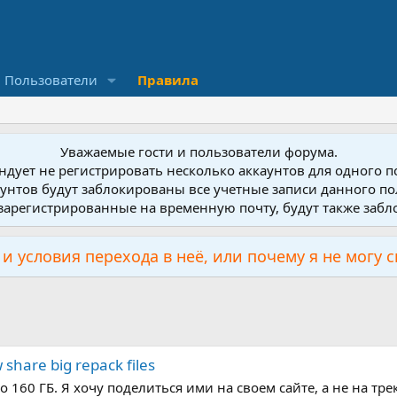
Пользователи
Правила
Уважаемые гости и пользователи форума.
дует не регистрировать несколько аккаунтов для одного 
унтов будут заблокированы все учетные записи данного по
зарегистрированные на временную почту, будут также заб
и условия перехода в неё, или почему я не могу 
hare big repack files
160 ГБ. Я хочу поделиться ими на своем сайте, а не на трек