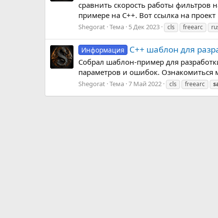
сравнить скорость работы фильтров н
примере на C++. Вот ссылка на проект
Shegorat
Тема
5 Дек 2023
cls
freearc
ru
С++ шаблон для разр
Информация
Собрал шаблон-пример для разработки
параметров и ошибок. Ознакомиться 
Shegorat
Тема
7 Май 2022
cls
freearc
s