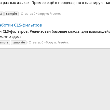
а разных языках. Пример ещё в процессе, но я планирую на
Ответы: 0
Форум:
FreeArc
st
sample
аботки CLS-фильтров
 CLS-фильтров. Реализовал базовые классы для взаимодейс
можно здесь
Ответы: 0
Форум:
FreeArc
ample
template