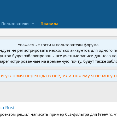
Пользователи
Правила
Уважаемые гости и пользователи форума.
дует не регистрировать несколько аккаунтов для одного 
унтов будут заблокированы все учетные записи данного по
зарегистрированные на временную почту, будут также заб
и условия перехода в неё, или почему я не могу 
на Rust
проектом решил написать пример CLS-фильтра для FreeArc, ч