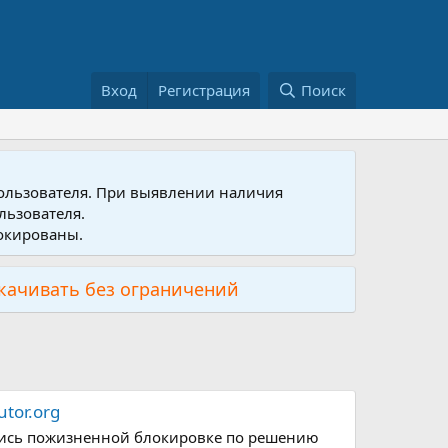
Вход
Регистрация
Поиск
пользователя. При выявлении наличия
льзователя.
локированы.
скачивать без ограничений
tor.org
рглись пожизненной блокировке по решению