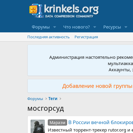
Форумы
Что нового?
Ресурсы
Последняя активность
Регистрация
Администрация настоятельно рекомен
мультиакка
Аккаунты, 
Добавление новой группы 
Форумы
Теги
мосгорсуд
В России вечной блокиров
Маразм
Известный торрент-трекер rutor.org 