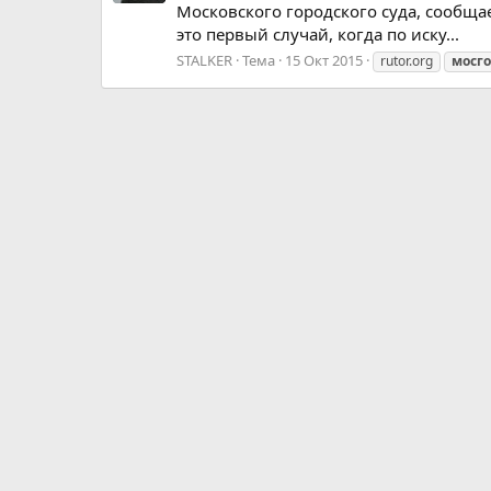
Московского городского суда, сообща
это первый случай, когда по иску...
STALKER
Тема
15 Окт 2015
rutor.org
мосг