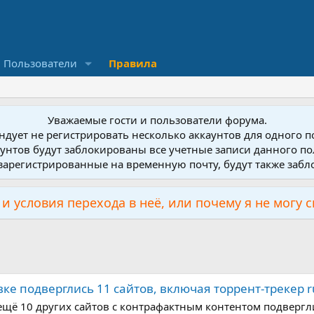
Пользователи
Правила
Уважаемые гости и пользователи форума.
дует не регистрировать несколько аккаунтов для одного 
унтов будут заблокированы все учетные записи данного по
зарегистрированные на временную почту, будут также заб
и условия перехода в неё, или почему я не могу 
ке подверглись 11 сайтов, включая торрент-трекер ru
и ещё 10 других сайтов с контрафактным контентом подве