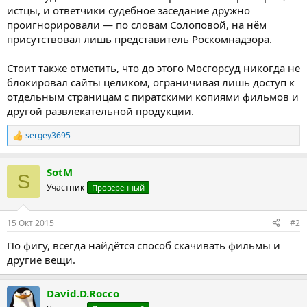
истцы, и ответчики судебное заседание дружно
проигнорировали — по словам Солоповой, на нём
присутствовал лишь представитель Роскомнадзора.
Стоит также отметить, что до этого Мосгорсуд никогда не
блокировал сайты целиком, ограничивая лишь доступ к
отдельным страницам с пиратскими копиями фильмов и
другой развлекательной продукции.
sergey3695
Р
е
а
SotM
к
S
ц
Участник
Проверенный
и
и
:
15 Окт 2015
#2
По фигу, всегда найдётся способ скачивать фильмы и
другие вещи.
David.D.Rocco