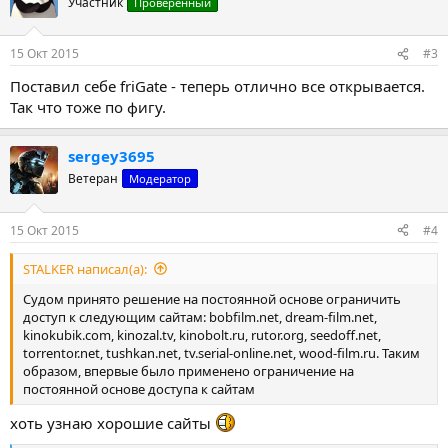
Участник
Проверенный
15 Окт 2015
#3
Поставил себе friGate - теперь отлично все открывается.
Так что тоже по фигу.
sergey3695
Ветеран
Модератор
15 Окт 2015
#4
STALKER написал(а):
Судом принято решение на постоянной основе ограничить
доступ к следующим сайтам: bobfilm.net, dream-film.net,
kinokubik.com, kinozal.tv, kinobolt.ru, rutor.org, seedoff.net,
torrentor.net, tushkan.net, tv.serial-online.net, wood-film.ru. Таким
образом, впервые было применено ограничение на
постоянной основе доступа к сайтам
хоть узнаю хорошие сайты