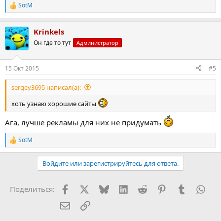
SotM
Р
е
а
Krinkels
к
ц
Он где то тут
Администратор
и
и
:
15 Окт 2015
#5
sergey3695 написал(а):
хоть узнаю хорошие сайты
Ага, лучше рекламы для них не придумать
SotM
Р
е
а
Войдите или зарегистрируйтесь для ответа.
к
ц
и
Facebook
X (Twitter)
Bluesky
LinkedIn
Reddit
Pinterest
Tumblr
Wha
Поделиться:
и
:
Электронная почта
Ссылка