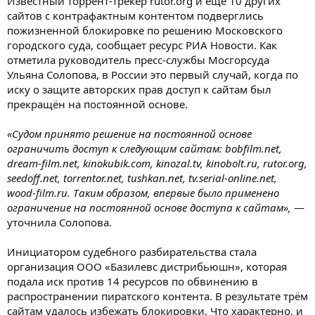
Известный торрент-трекер rutor.org и ещё 10 других
сайтов с контрафактным контентом подверглись
пожизненной блокировке по решению Московского
городского суда, сообщает ресурс РИА Новости. Как
отметила руководитель пресс-службы Мосгорсуда
Ульяна Солопова, в России это первый случай, когда по
иску о защите авторских прав доступ к сайтам был
прекращён на постоянной основе.
«Судом принято решение на постоянной основе
ограничить доступ к следующим сайтам: bobfilm.net,
dream-film.net, kinokubik.com, kinozal.tv, kinobolt.ru, rutor.org,
seedoff.net, torrentor.net, tushkan.net, tv.serial-online.net,
wood-film.ru. Таким образом, впервые было применено
ограничение на постоянной основе доступа к сайтам»,
—
уточнила Солопова.
Инициатором судебного разбирательства стала
организация ООО «Базилевс дистрибьюшн», которая
подала иск против 14 ресурсов по обвинению в
распространении пиратского контента. В результате трём
сайтам удалось избежать блокировки. Что характерно, и