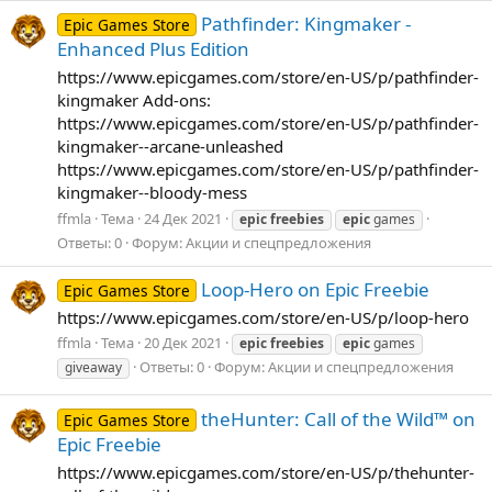
Pathfinder: Kingmaker -
Epic Games Store
Enhanced Plus Edition
https://www.epicgames.com/store/en-US/p/pathfinder-
kingmaker Add-ons:
https://www.epicgames.com/store/en-US/p/pathfinder-
kingmaker--arcane-unleashed
https://www.epicgames.com/store/en-US/p/pathfinder-
kingmaker--bloody-mess
ffmla
Тема
24 Дек 2021
epic
freebies
epic
games
Ответы: 0
Форум:
Акции и спецпредложения
Loop-Hero on Epic Freebie
Epic Games Store
https://www.epicgames.com/store/en-US/p/loop-hero
ffmla
Тема
20 Дек 2021
epic
freebies
epic
games
Ответы: 0
Форум:
Акции и спецпредложения
giveaway
theHunter: Call of the Wild™ on
Epic Games Store
Epic Freebie
https://www.epicgames.com/store/en-US/p/thehunter-