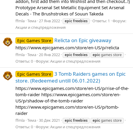
addon, first add them into Wishlist and then checkout..!)
Prototype Arsenal Set Metallic Equipment Set Arsenal
Decals - The Brushstrokes of Souun Takeda
ffmla
Тема
27 Янв 2022
Ответы: 1
Форум:
epic
freebies
Акции и спецпредложения
Relicta on Epic giveaway
Epic Games Store
https://www.epicgames.com/store/en-US/p/relicta
ffmla
Тема
20 Янв 2022
epic
freebies
epic
games store
Ответы: 0
Форум:
Акции и спецпредложения
3 Tomb Raiders games on Epic
Epic Games Store
store. (Redeemed untill 06.01.2022)
https://www.epicgames.com/store/en-US/p/rise-of-the-
tomb-raider https://www.epicgames.com/store/en-
US/p/shadow-of-the-tomb-raider
https://www.epicgames.com/store/en-US/p/tomb-
raider
ffmla
Тема
30 Дек 2021
epic
freebies
epic
games store
Ответы: 0
Форум:
Акции и спецпредложения