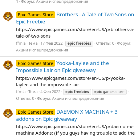
1
Форум:
Акции и спецпредложения
Brothers - A Tale of Two Sons on
Epic Games Store
Epic Freebie
https://www.epicgames.com/store/en-US/p/brothers-a-
tale-of-two-sons
ffmla
Тема
17 Фев 2022
Ответы: 0
Форум:
epic
freebies
Акции и спецпредложения
Yooka-Laylee and the
Epic Games Store
Impossible Lair on Epic giveaway
https://www.epicgames.com/store/en-US/p/yooka-
laylee-and-the-impossible-lair
ffmla
Тема
4 Фев 2022
epic
freebies
epic
games store
Ответы: 0
Форум:
Акции и спецпредложения
DAEMON X MACHINA + 3
Epic Games Store
addons on Epic giveaway
https://www.epicgames.com/store/en-US/p/daemon-x-
machina Addons: (If you guys having trouble to add the