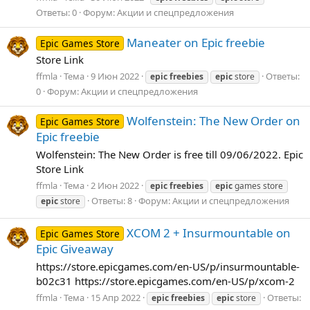
Ответы: 0
Форум:
Акции и спецпредложения
Maneater on Epic freebie
Epic Games Store
Store Link
ffmla
Тема
9 Июн 2022
Ответы:
epic
freebies
epic
store
0
Форум:
Акции и спецпредложения
Wolfenstein: The New Order on
Epic Games Store
Epic freebie
Wolfenstein: The New Order is free till 09/06/2022. Epic
Store Link
ffmla
Тема
2 Июн 2022
epic
freebies
epic
games store
Ответы: 8
Форум:
Акции и спецпредложения
epic
store
XCOM 2 + Insurmountable on
Epic Games Store
Epic Giveaway
https://store.epicgames.com/en-US/p/insurmountable-
b02c31 https://store.epicgames.com/en-US/p/xcom-2
ffmla
Тема
15 Апр 2022
Ответы:
epic
freebies
epic
store