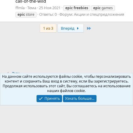
call-of-the-wild
ffmla
Тема
25 Ноя 2021
epic
freebies
epic
games
Ответы: 0
Форум:
Акции и спецпредложения
epic
store
Last
1 из 3
Вперёд
Теги
На данном сайте используются файлы cookie, чтобы персонализировать
контент и сохранить Ваш вход в систему, если Вы зарегистрируетесь.
Продолжая использовать этот сайт, Вы соглашаетесь на использование
Russian (RU)
наших файлов cookie.
Обратная связь
Условия и правила
Принять
Узнать больше...
Политика конфиденциальности
Помощь
R
S
S