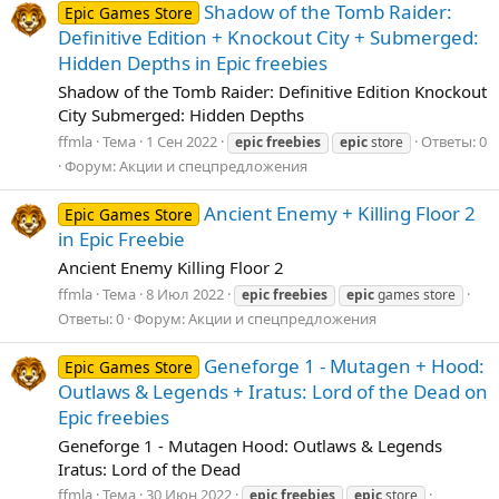
Shadow of the Tomb Raider:
Epic Games Store
Definitive Edition + Knockout City + Submerged:
Hidden Depths in Epic freebies
Shadow of the Tomb Raider: Definitive Edition Knockout
City Submerged: Hidden Depths
ffmla
Тема
1 Сен 2022
Ответы: 0
epic
freebies
epic
store
Форум:
Акции и спецпредложения
Ancient Enemy + Killing Floor 2
Epic Games Store
in Epic Freebie
Ancient Enemy Killing Floor 2
ffmla
Тема
8 Июл 2022
epic
freebies
epic
games store
Ответы: 0
Форум:
Акции и спецпредложения
Geneforge 1 - Mutagen + Hood:
Epic Games Store
Outlaws & Legends + Iratus: Lord of the Dead on
Epic freebies
Geneforge 1 - Mutagen Hood: Outlaws & Legends
Iratus: Lord of the Dead
ffmla
Тема
30 Июн 2022
epic
freebies
epic
store