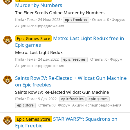
Murder by Numbers
The Elder Scrolls Online Murder by Numbers
ffmla
Тема
24 Июл 2023
Ответы: 0
Форум:
epic
freebies
Акции и спецпредложения
Metro: Last Light Redux free in
Epic Games Store
Epic games
Metro: Last Light Redux
ffmla
Тема
24 Дек 2022
Ответы: 0
Форум:
epic
freebies
Акции и спецпредложения
Saints Row IV: Re-Elected + Wildcat Gun Machine
on Epic freebies
Saints Row IV: Re-Elected Wildcat Gun Machine
ffmla
Тема
9 Дек 2022
epic
freebies
epic
games
Ответы: 0
Форум:
Акции и спецпредложения
epic
store
STAR WARS™: Squadrons on
Epic Games Store
Epic Freebie