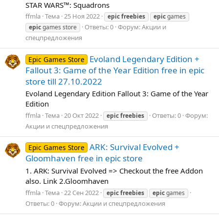
STAR WARS™: Squadrons
ffmla
Тема
25 Ноя 2022
epic
freebies
epic
games
Ответы: 0
Форум:
Акции и
epic
games store
спецпредложения
Evoland Legendary Edition +
Epic Games Store
Fallout 3: Game of the Year Edition free in epic
store till 27.10.2022
Evoland Legendary Edition Fallout 3: Game of the Year
Edition
ffmla
Тема
20 Окт 2022
Ответы: 0
Форум:
epic
freebies
Акции и спецпредложения
ARK: Survival Evolved +
Epic Games Store
Gloomhaven free in epic store
1. ARK: Survival Evolved => Checkout the free Addon
also. Link 2.Gloomhaven
ffmla
Тема
22 Сен 2022
epic
freebies
epic
games
Ответы: 0
Форум:
Акции и спецпредложения