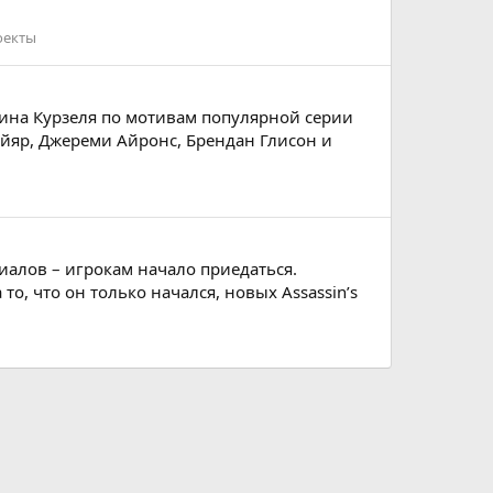
оекты
тина Курзеля по мотивам популярной серии
йяр, Джереми Айронс, Брендан Глисон и
риалов – игрокам начало приедаться.
о, что он только начался, новых Assassin’s