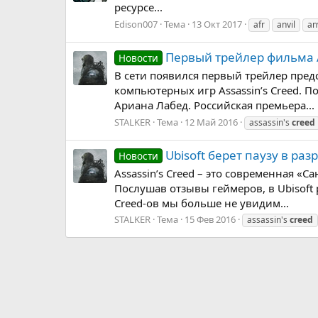
ресурсе...
Edison007
Тема
13 Окт 2017
afr
anvil
an
Первый трейлер фильма A
Новости
В сети появился первый трейлер пред
компьютерных игр Assassin’s Creed. 
Ариана Лабед. Российская премьера...
STALKER
Тема
12 Май 2016
assassin's
creed
Ubisoft берет паузу в разр
Новости
Assassin’s Creed – это современная «
Послушав отзывы геймеров, в Ubisoft 
Creed-ов мы больше не увидим...
STALKER
Тема
15 Фев 2016
assassin's
creed