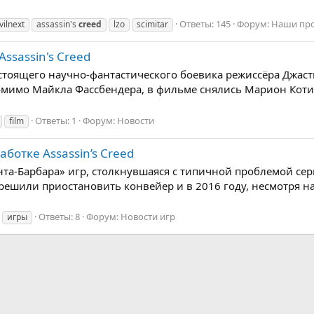
Ответы: 145
Форум:
Наши пр
vilnext
assassin's
creed
lzo
scimitar
ssassin's Creed
стоящего научно-фантастического боевика режиссёра Джас
Помимо Майкла Фассбендера, в фильме снялись Марион Коти
Ответы: 1
Форум:
Новости
film
аботке Assassin’s Creed
Санта-Барбара» игр, столкнувшаяся с типичной проблемой се
решили приостановить конвейер и в 2016 году, несмотря на т
Ответы: 8
Форум:
Новости игр
игры