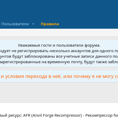
Пользователи
Правила
Уважаемые гости и пользователи форума.
дует не регистрировать несколько аккаунтов для одного 
унтов будут заблокированы все учетные записи данного по
зарегистрированные на временную почту, будут также заб
и условия перехода в неё, или почему я не могу 
ый ресурс: AFR (Anvil Forge Recompressor) - Рекомпрессор f