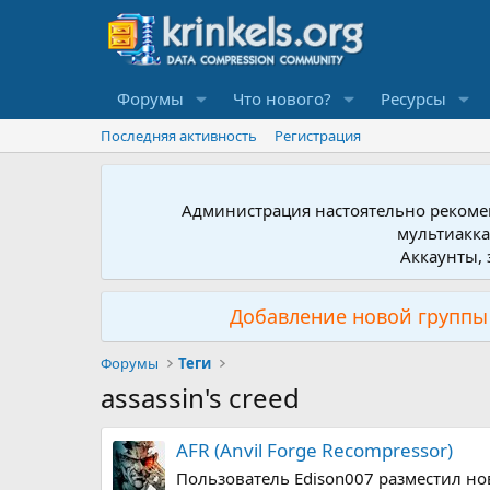
Форумы
Что нового?
Ресурсы
Последняя активность
Регистрация
Администрация настоятельно рекомен
мультиакка
Аккаунты, 
Добавление новой группы 
Форумы
Теги
assassin's creed
AFR (Anvil Forge Recompressor)
Пользователь Edison007 разместил нов