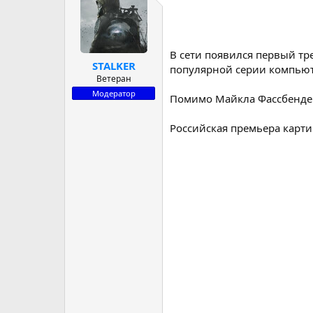
р
н
т
а
е
ч
м
а
В сети появился первый тр
ы
л
STALKER
популярной серии компьюте
а
Ветеран
Модератор
Помимо Майкла Фассбендер
Российская премьера карти