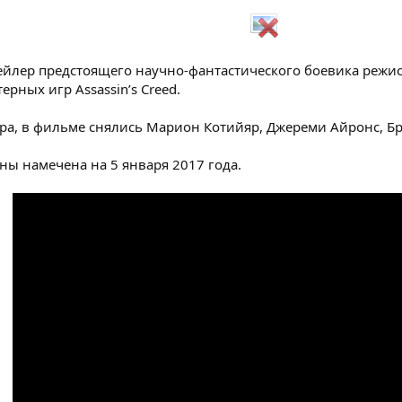
ейлер предстоящего научно-фантастического боевика режис
рных игр Assassin’s Creed.
а, в фильме снялись Марион Котийяр, Джереми Айронс, Бр
ны намечена на 5 января 2017 года.