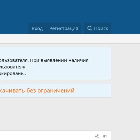
Вход
Регистрация
Поиск
пользователя. При выявлении наличия
льзователя.
локированы.
скачивать без ограничений
#1