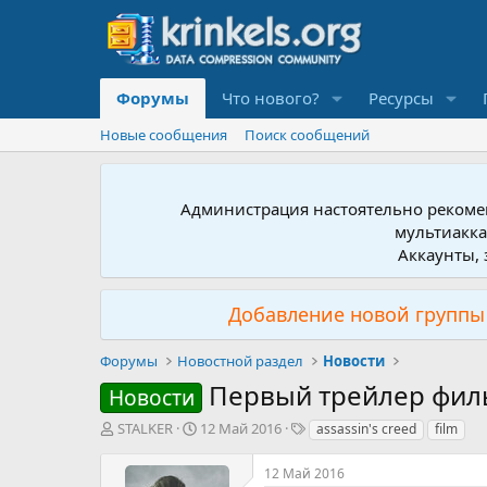
Форумы
Что нового?
Ресурсы
Новые сообщения
Поиск сообщений
Администрация настоятельно рекомен
мультиакка
Аккаунты, 
Добавление новой группы 
Форумы
Новостной раздел
Новости
Первый трейлер филь
Новости
А
Д
Т
STALKER
12 Май 2016
assassin's creed
film
в
а
е
т
т
г
12 Май 2016
о
а
и