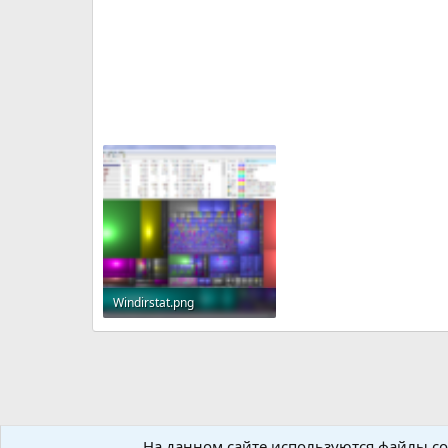
Windirstat.png
726.9 KB · Просмотры: 107
На данном сайте используются файлы coo