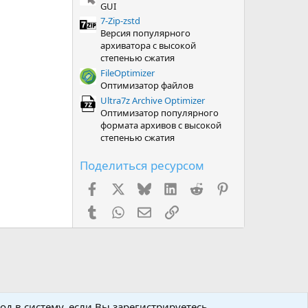
GUI
7-Zip-zstd
Версия популярного
архиватора с высокой
степенью сжатия
FileOptimizer
Оптимизатор файлов
Ultra7z Archive Optimizer
Оптимизатор популярного
формата архивов с высокой
степенью сжатия
Поделиться ресурсом
Facebook
X (Twitter)
Bluesky
LinkedIn
Reddit
Pinterest
Tumblr
WhatsApp
Электронная почта
Ссылка
д в систему, если Вы зарегистрируетесь.