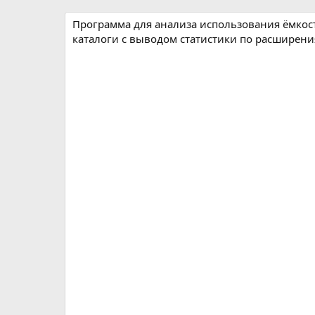
р
с
о
Программа для анализа использования ёмкост
з
каталоги с выводом статистики по расширени
д
а
н
и
я