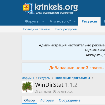
Форумы
Что нового?
Ресурсы
Последние отзывы
Поиск ресурсов
Администрация настоятельно рекомен
мультиакка
Аккаунты, 
Добавление новой группы 
Форумы
Ресурсы
Полезные программы
WinDirStat
1.1.2
А
Д
Саня288
29 Дек 2020
в
а
Обзор
т
История
т
Обсуждение
о
а