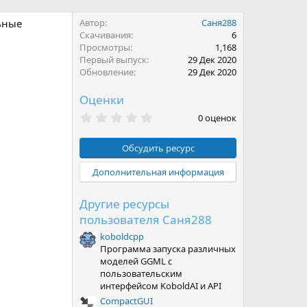
ьные
Автор
Саня288
Скачивания
6
Просмотры
1,168
Первый выпуск
29 Дек 2020
Обновление
29 Дек 2020
Оценки
0
0 оценок
.
0
0
Обсудить ресурс
з
в
Дополнительная информация
ё
з
д
Другие ресурсы
пользователя Саня288
koboldcpp
Программа запуска различных
моделей GGML с
пользовательским
интерфейсом KoboldAI и API
CompactGUI