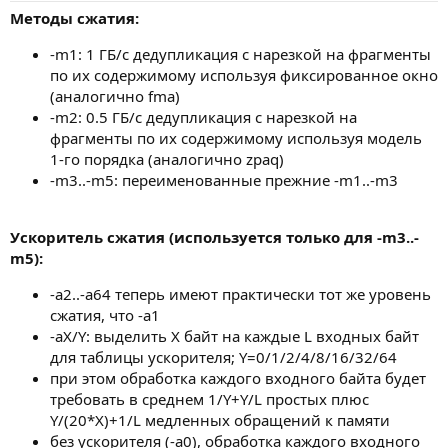
Методы сжатия:
-m1: 1 ГБ/с дедупликация с нарезкой на фрагменты
по их содержимому используя фиксированное окно
(аналогично fma)
-m2: 0.5 ГБ/с дедупликация с нарезкой на
фрагменты по их содержимому используя модель
1-го порядка (аналогично zpaq)
-m3..-m5: переименованные прежние -m1..-m3
Ускоритель сжатия (используется только для -m3..-
m5):
-a2..-a64 теперь имеют практически тот же уровень
сжатия, что -a1
-aX/Y: выделить X байт на каждые L входных байт
для таблицы ускорителя; Y=0/1/2/4/8/16/32/64
при этом обработка каждого входного байта будет
требовать в среднем 1/Y+Y/L простых плюс
Y/(20*X)+1/L медленных обращений к памяти
без ускорителя (-a0), обработка каждого входного