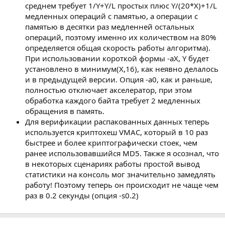
среднем требует 1/Y+Y/L простых плюс Y/(20*X)+1/L
медленных операций с памятью, а операции с
памятью в десятки раз медленней остальных
операций, поэтому именно их количеством на 80%
определяется общая скорость работы алгоритма).
При использовании короткой формы -aX, Y будет
установлено в минимум(X,16), как неявно делалось
и в предыдущей версии. Опция -a0, как и раньше,
полностью отключает акселератор, при этом
обработка каждого байта требует 2 медленных
обращения в память.
Для верификации распакованных данных теперь
используется криптохеш VMAC, который в 10 раз
быстрее и более криптографически стоек, чем
ранее использовавшийся MD5. Также я осознал, что
в некоторых сценариях работы простой вывод
статистики на консоль мог значительно замедлять
работу! Поэтому теперь он происходит не чаще чем
раз в 0.2 секунды (опция -s0.2)