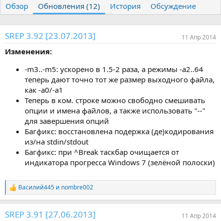
Обзор
т
Обновления (12)
т
История
Обсуждение
о
а
р
с
о
SREP 3.92 [23.07.2013]
11 Апр 2014
з
д
Изменения:
а
н
-m3..-m5: ускорено в 1.5-2 раза, а режимы -a2..64
и
теперь дают точно тот же размер выходного файла,
я
как -a0/-a1
Теперь в ком. строке можно свободно смешивать
опции и имена файлов, а также использовать "--"
для завершения опций
Багфикс: восстановлена подержка (де)кодирования
из/на stdin/stdout
Багфикс: при ^Break таскбар очищается от
индикатора прогресса Windows 7 (зелёной полоски)
Василий445
и
nombre002
Р
е
а
SREP 3.91 [27.06.2013]
к
11 Апр 2014