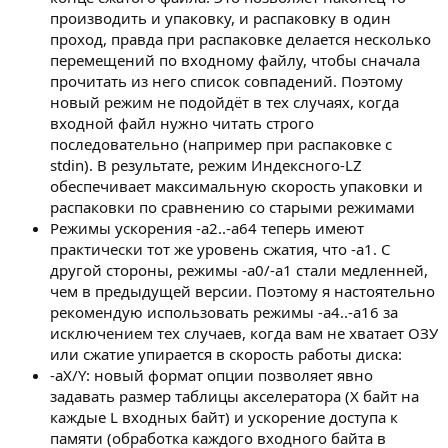
производить и упаковку, и распаковку в один
проход, правда при распаковке делается несколько
перемещений по входному файлу, чтобы сначала
прочитать из него список совпадений. Поэтому
новый режим не подойдёт в тех случаях, когда
входной файл нужно читать строго
последовательно (например при распаковке с
stdin). В результате, режим Индексного-LZ
обеспечивает максимальную скорость упаковки и
распаковки по сравнению со старыми режимами
Режимы ускорения -a2..-a64 теперь имеют
практически тот же уровень сжатия, что -a1. C
другой стороны, режимы -a0/-a1 стали медленней,
чем в предыдущей версии. Поэтому я настоятельно
рекомендую использовать режимы -a4..-a16 за
исключением тех случаев, когда вам не хватает ОЗУ
или сжатие упирается в скорость работы диска:
-aX/Y: новый формат опции позволяет явно
задавать размер таблицы акселератора (X байт на
каждые L входных байт) и ускорение доступа к
памяти (обработка каждого входного байта в