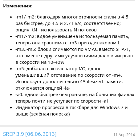
ц
Изменения:
и
и
:
-m1/-m2: благодаря многопоточности стали в 4-5
раз быстрее, до 4.5 и 2.7 ГБ/с, соответственно;
опция -tN - использовать N потоков
-m1/-m2: вдвое уменьшена используемая память,
теперь она сравнима с -m3 при одинаковом L
-m3..-m5: блоки сличаются по VMAC вместо SHA-1,
что вместе с другими улучшениями дало выигрыш
в скорости на 10-40%
-m5: добавлен акселератор I/O, вдвое
уменьшивший отставание по скорости от -m4.
Использует дополнительно 4*filesize/L памяти,
отключается опцией -ia-
-a0: вдвое быстрее чем раньше, на больших файлах
теперь почти не уступает по скорости -a1
Индикатор прогресса в таскбаре для Windows 7 и
выше (зелёная полоска)
SREP 3.9 [06.06.2013]
11 Апр 2014