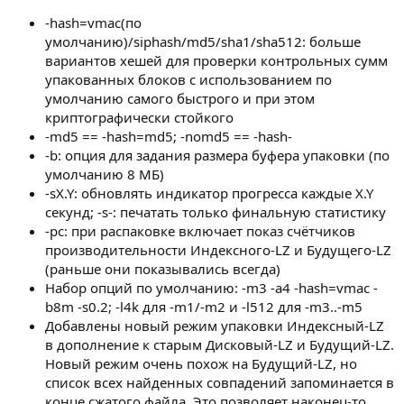
-hash=vmac(по
умолчанию)/siphash/md5/sha1/sha512: больше
вариантов хешей для проверки контрольных сумм
упакованных блоков с использованием по
умолчанию самого быстрого и при этом
криптографически стойкого
-md5 == -hash=md5; -nomd5 == -hash-
-b: опция для задания размера буфера упаковки (по
умолчанию 8 МБ)
-sX.Y: обновлять индикатор прогресса каждые X.Y
секунд; -s-: печатать только финальную статистику
-pc: при распаковке включает показ счётчиков
производительности Индексного-LZ и Будущего-LZ
(раньше они показывались всегда)
Набор опций по умолчанию: -m3 -a4 -hash=vmac -
b8m -s0.2; -l4k для -m1/-m2 и -l512 для -m3..-m5
Добавлены новый режим упаковки Индексный-LZ
в дополнение к старым Дисковый-LZ и Будущий-LZ.
Новый режим очень похож на Будущий-LZ, но
список всех найденных совпадений запоминается в
конце сжатого файла. Это позволяет наконец-то