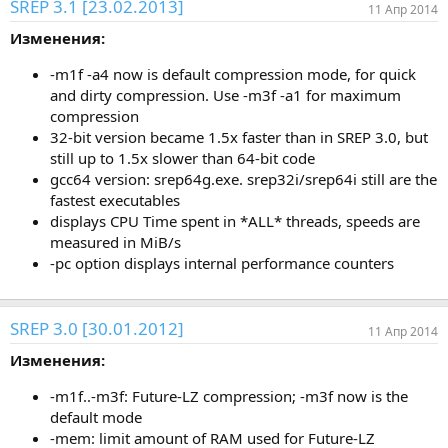
SREP 3.1 [23.02.2013]
11 Апр 2014
Изменения:
-m1f -a4 now is default compression mode, for quick
and dirty compression. Use -m3f -a1 for maximum
compression
32-bit version became 1.5x faster than in SREP 3.0, but
still up to 1.5x slower than 64-bit code
gcc64 version: srep64g.exe. srep32i/srep64i still are the
fastest executables
displays CPU Time spent in *ALL* threads, speeds are
measured in MiB/s
-pc option displays internal performance counters
SREP 3.0 [30.01.2012]
11 Апр 2014
Изменения:
-m1f..-m3f: Future-LZ compression; -m3f now is the
default mode
-mem: limit amount of RAM used for Future-LZ