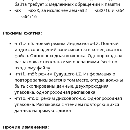
байта требует 2 медленных обращений к памяти
-aX == -aX/X, за исключением -a32 == -a32/16 и -a64
== -a64/16
Режимы сжатия:
-m1..-m5: новый режим Индексного-LZ. Полный
индекс совпадений записывается в конец сжатого
файла. Однопроходная упаковка. Однопроходная
распаковка с несколькими операциями fseek по
входному файлу
-m1f..-m5f: режим Будущего-LZ. Информация о
повторе записывается в том месте, откуда должны
быть скопированы данные. Двухпроходная
упаковка, однопроходная распаковка
-m1o..-m5o: режим Дискового-LZ. Однопроходная
упаковка. Распаковка с чтением повторяющихся
данных напрямую с диска
Прочие изменения: