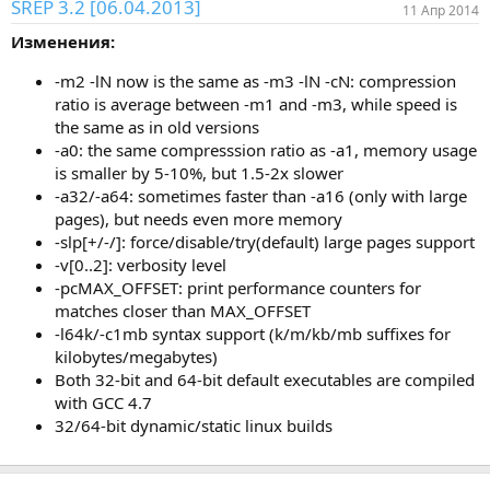
SREP 3.2 [06.04.2013]
11 Апр 2014
Изменения:
-m2 -lN now is the same as -m3 -lN -cN: compression
ratio is average between -m1 and -m3, while speed is
the same as in old versions
-a0: the same compresssion ratio as -a1, memory usage
is smaller by 5-10%, but 1.5-2x slower
-a32/-a64: sometimes faster than -a16 (only with large
pages), but needs even more memory
-slp[+/-/]: force/disable/try(default) large pages support
-v[0..2]: verbosity level
-pcMAX_OFFSET: print performance counters for
matches closer than MAX_OFFSET
-l64k/-c1mb syntax support (k/m/kb/mb suffixes for
kilobytes/megabytes)
Both 32-bit and 64-bit default executables are compiled
with GCC 4.7
32/64-bit dynamic/static linux builds