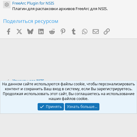
FreeArc Plugin for NSIS
Иконка ресурса
Плагин для распаковки архивов FreeArc для NSIS.
Поделиться ресурсом
Facebook
X (Twitter)
Bluesky
LinkedIn
Reddit
Pinterest
Tumblr
WhatsApp
Электронная поч
Ссылка
Утилиты для NSIS
На данном сайте используются файлы cookie, чтобы персонализировать
контент и сохранить Ваш вход в систему, если Вы зарегистрируетесь.
Продолжая использовать этот сайт, Вы соглашаетесь на использование
Russian (RU)
наших файлов cookie.
Обратная связь
Условия и правила
Принять
Узнать больше...
Политика конфиденциальности
Помощь
R
S
S