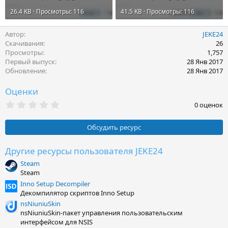
26.4 KB · Просмотры: 116
41.5 KB · Просмотры: 116
Автор
JEKE24
Скачивания
26
Просмотры
1,757
Первый выпуск
28 Янв 2017
Обновление
28 Янв 2017
Оценки
0
0 оценок
.
0
0
Обсудить ресурс
з
в
ё
Другие ресурсы пользователя JEKE24
з
Steam
д
Steam
Inno Setup Decompiler
Декомпилятор скриптов Inno Setup
nsNiuniuSkin
nsNiuniuSkin-пакет управления пользовательским
интерфейсом для NSIS