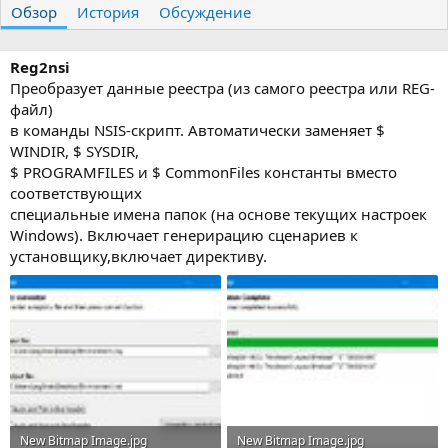
Обзор
т
История
т
Обсуждение
о
а
р
с
о
Reg2nsi
з
Преобразует данные реестра (из самого реестра или REG-
д
файл)
а
в команды NSIS-скрипт. Автоматически заменяет $
н
WINDIR, $ SYSDIR,
и
$ PROGRAMFILES и $ CommonFiles константы вместо
я
соответствующих
специальные имена папок (на основе текущих настроек
Windows). Включает генерирацию сценариев к
установщику,включает директиву.
New Bitmap Image.jpg
New Bitmap Image.jpg