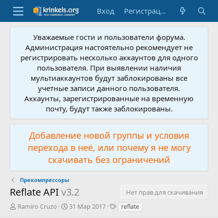
Вход
Регистрация
Уважаемые гости и пользователи форума.
Администрация настоятельно рекомендует не
регистрировать несколько аккаунтов для одного
пользователя. При выявлении наличия
мультиаккаунтов будут заблокированы все
учетные записи данного пользователя.
Аккаунты, зарегистрированные на временную
почту, будут также заблокированы.
Добавление новой группы и условия
перехода в неё, или почему я не могу
скачивать без ограничений
Прекомпрессоры
Reflate API
v3.2
Нет прав для скачивания
А
Д
Т
Ramiro Cruzo
31 Мар 2017
reflate
в
а
е