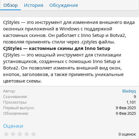
т
т
г
Обзор
История
Обсуждение
о
а
и
р
с
о
CJStyles — это инструмент для изменения внешнего вида
з
оконных приложений в Windows с поддержкой
д
кастомных скинов. Он работает с Inno Setup и Botva2,
а
позволяя применять стили через .cjstyles файлы.
н
CJStyles — кастомные скины для Inno Setup
и
я
CJStyles — это мощный инструмент для стилизации
установщиков, созданных с помощью Inno Setup и
Botva2. Он позволяет изменять внешний вид окон,
кнопок, заголовков, а также применять уникальные
цветовые схемы.
Автор
Bladejq
Скачивания
9
Просмотры
1,101
Первый выпуск
9 Фев 2025
Обновление
9 Фев 2025
Оценки
0
0 оценок
.