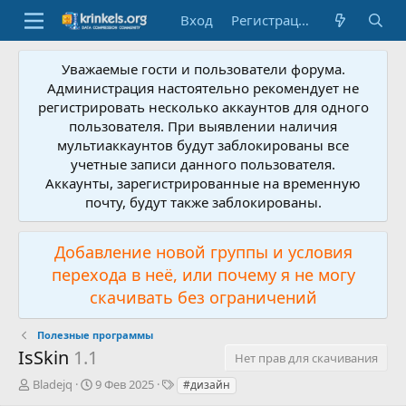
Вход
Регистрация
Уважаемые гости и пользователи форума.
Администрация настоятельно рекомендует не
регистрировать несколько аккаунтов для одного
пользователя. При выявлении наличия
мультиаккаунтов будут заблокированы все
учетные записи данного пользователя.
Аккаунты, зарегистрированные на временную
почту, будут также заблокированы.
Добавление новой группы и условия
перехода в неё, или почему я не могу
скачивать без ограничений
Полезные программы
IsSkin
1.1
Нет прав для скачивания
А
Д
Т
Bladejq
9 Фев 2025
#дизайн
в
а
е