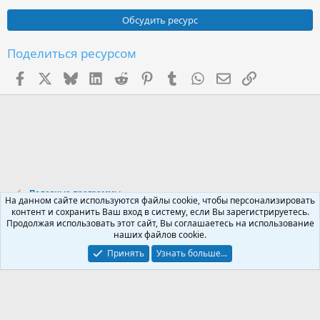
0
0
Обсудить ресурс
з
в
ё
Поделиться ресурсом
з
д
Facebook
X (Twitter)
Bluesky
LinkedIn
Reddit
Pinterest
Tumblr
WhatsApp
Электронная поч
Ссылка
Полезные программы
На данном сайте используются файлы cookie, чтобы персонализировать
контент и сохранить Ваш вход в систему, если Вы зарегистрируетесь.
Продолжая использовать этот сайт, Вы соглашаетесь на использование
Russian (RU)
наших файлов cookie.
Обратная связь
Условия и правила
Принять
Узнать больше...
Политика конфиденциальности
Помощь
R
S
S