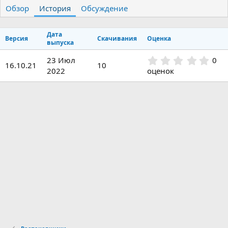
т
т
г
Обзор
История
Обсуждение
о
а
и
р
с
о
Дата
Версия
Скачивания
Оценка
з
выпуска
д
0
23 Июл
0
а
16.10.21
10
.
н
2022
оценок
0
и
0
я
з
в
ё
з
д