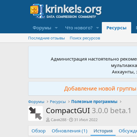
Форумы
Что нового?
Ресурсы
Последние отзывы
Поиск ресурсов
Администрация настоятельно рекомен
мультиакка
Аккаунты, 
Добавление новой группы 
Форумы
Ресурсы
Полезные программы
CompactGUI
3.0.0 beta.1
А
Д
Саня288
31 Июл 2022
в
а
Обзор
т
Обновления (1)
т
История
Обсужд
о
а