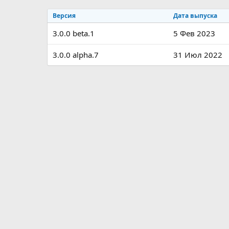
р
с
Версия
Дата выпуска
о
з
3.0.0 beta.1
5 Фев 2023
д
а
н
3.0.0 alpha.7
31 Июл 2022
и
я