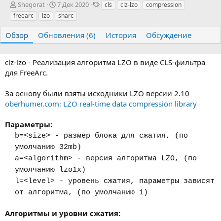
А
Д
Т
Shegorat
7 Дек 2020
cls
clz-lzo
compression
в
а
е
freearc
lzo
sharc
т
т
г
о
а
и
Обзор
Обновления (6)
История
Обсуждение
р
с
о
з
clz-lzo - Реализация алгоритма LZO в виде CLS-фильтра
д
для FreeArc.
а
н
За основу были взяты исходники LZO версии 2.10
и
я
oberhumer.com: LZO real-time data compression library
Параметры:
b=<size> - размер блока для сжатия, (по
умолчанию 32mb)
a=<algorithm> - версия алгоритма LZO, (по
умолчанию lzo1x)
l=<level> - уровень сжатия, параметры зависят
от алгоритма, (по умолчанию 1)
Алгоритмы и уровни сжатия: