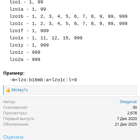
lzo1 - 1, 99
lzo1a - 1, 99
lzo1b - 1, 2, 3, 4, 5, 6, 7, 8, 9, 99, 999
lzo1c - 1, 2, 3, 4, 5, 6, 7, 8, 9, 99, 999
lzo1f - 1, 999
lzo1x - 1, 11, 12, 15, 999
lzo1y - 1, 999
lzo1z - 999
lzo2a - 999
Пример:
-m=lzo:b16mb:a=lzo1c:l=9
Mickey1s
Р
е
Автор
Shegorat
а
к
Скачивания
30
ц
Просмотры
2,678
и
Первый выпуск
7 Дек 2020
и
Обновление
21 Дек 2025
:
Оценки