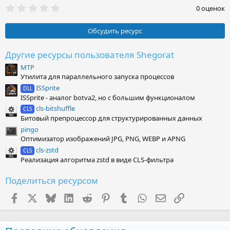
0
0 оценок
.
0
0
Обсудить ресурс
з
в
ё
Другие ресурсы пользователя Shegorat
з
MTP
д
Утилита для параллельного запуска процессов
ISSprite
DLL
ISSprite - аналог botva2, но с большим функционалом
cls-bitshuffle
CLS
Битовый препроцессор для структурированных данных
pingo
Оптимизатор изображений JPG, PNG, WEBP и APNG
cls-zstd
CLS
Реализация алгоритма zstd в виде CLS-фильтра
Поделиться ресурсом
Facebook
X (Twitter)
Bluesky
LinkedIn
Reddit
Pinterest
Tumblr
WhatsApp
Электронная поч
Ссылка