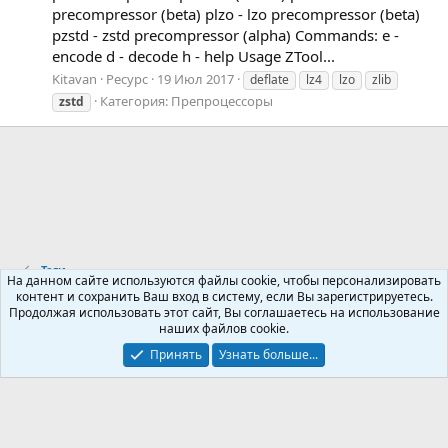
precompressor (beta) plzo - lzo precompressor (beta)
pzstd - zstd precompressor (alpha) Commands: e -
encode d - decode h - help Usage ZTool...
Kitavan
Ресурс
19 Июл 2017
deflate
lz4
lzo
zlib
Категория:
Препроцессоры
zstd
Теги
На данном сайте используются файлы cookie, чтобы персонализировать
контент и сохранить Ваш вход в систему, если Вы зарегистрируетесь.
Продолжая использовать этот сайт, Вы соглашаетесь на использование
Russian (RU)
наших файлов cookie.
Обратная связь
Условия и правила
Принять
Узнать больше...
Политика конфиденциальности
Помощь
R
S
S