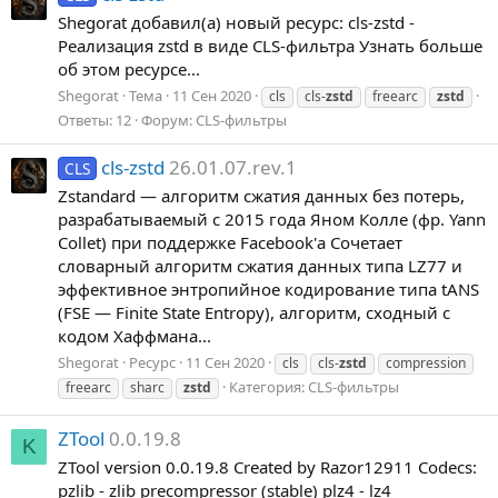
Shegorat добавил(а) новый ресурс: cls-zstd -
Реализация zstd в виде CLS-фильтра Узнать больше
об этом ресурсе...
Shegorat
Тема
11 Сен 2020
cls
cls-
zstd
freearc
zstd
Ответы: 12
Форум:
CLS-фильтры
cls-zstd
26.01.07.rev.1
CLS
Zstandard — алгоритм сжатия данных без потерь,
разрабатываемый с 2015 года Яном Колле (фр. Yann
Collet) при поддержке Facebook'а Сочетает
словарный алгоритм сжатия данных типа LZ77 и
эффективное энтропийное кодирование типа tANS
(FSE — Finite State Entropy), алгоритм, сходный с
кодом Хаффмана...
Shegorat
Ресурс
11 Сен 2020
cls
cls-
zstd
compression
Категория:
CLS-фильтры
freearc
sharc
zstd
ZTool
0.0.19.8
K
ZTool version 0.0.19.8 Created by Razor12911 Codecs:
pzlib - zlib precompressor (stable) plz4 - lz4