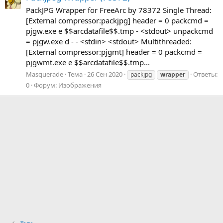
PackJPG Wrapper for FreeArc by 78372 Single Thread:
[External compressor:packjpg] header = 0 packcmd =
pjgw.exe e $$arcdatafile$$.tmp - <stdout> unpackcmd
= pjgw.exe d - - <stdin> <stdout> Multithreaded:
[External compressor:pjgmt] header = 0 packcmd =
pjgwmt.exe e $$arcdatafile$$.tmp...
Masquerade
Тема
26 Сен 2020
Ответы:
packjpg
wrapper
0
Форум:
Изображения