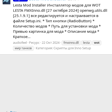
Lesta Mod Installer Инсталлятор модов для WOT
LESTA FMXInno.dll [27 октября 2024] openwg.utils.dll
[25.1.9.1] все редактируется и настраивается в
файле Setup.ini. * Тип кнопки (RadioButton) *
Количество модов * Путь для установки мода *
Превью картинка для мода * Описание мода *
Краткое...
audiofeel
Ресурс
22 Окт 2024
fmxinno.dll
lesta
wot
Категория:
Скрипты для Inno Setup
мир танков