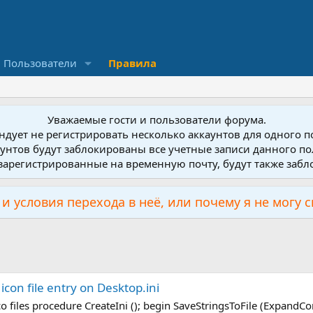
Пользователи
Правила
Уважаемые гости и пользователи форума.
дует не регистрировать несколько аккаунтов для одного 
унтов будут заблокированы все учетные записи данного по
зарегистрированные на временную почту, будут также заб
и условия перехода в неё, или почему я не могу 
con file entry on Desktop.ini
co files procedure CreateIni (); begin SaveStringsToFile (ExpandConsta