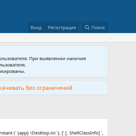
Вход
Регистрация
Поиск
пользователя. При выявлении наличия
льзователя.
локированы.
скачивать без ограничений
nt (' {app} \Desktop.ini '), [' [. ShellClassInfo] ',