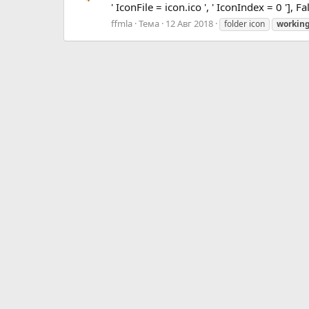
' IconFile = icon.ico ', ' IconIndex = 0 '], 
ffmla
Тема
12 Авг 2018
folder icon
workin