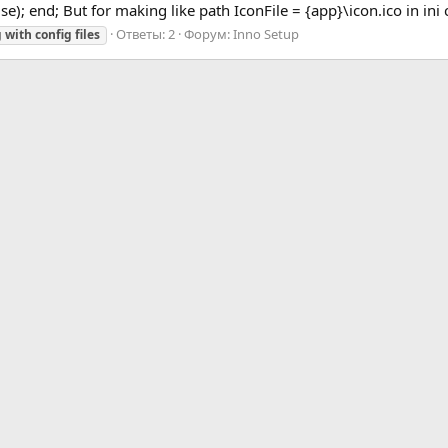
False); end; But for making like path IconFile = {app}\icon.ico in ini c
Ответы: 2
Форум:
Inno Setup
g
with
config
files