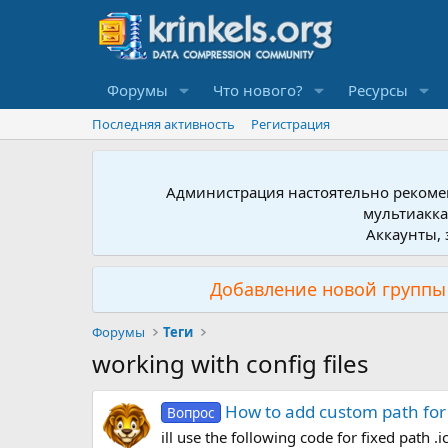
Форумы
Что нового?
Ресурсы
Последняя активность
Регистрация
Администрация настоятельно рекомен
мультиакка
Аккаунты, 
Добавление новой группы 
Форумы
Теги
working with config files
How to add custom path for i
Вопрос
ill use the following code for fixed path .i