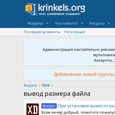
Форумы
Что нового?
Ресурсы
Последняя активность
Регистрация
Администрация настоятельно рекомен
мультиакка
Аккаунты, 
Добавление новой группы 
Форумы
Теги
вывод размера файла
При установке вывести ра
Вопрос
Всем вечер добрый, помогите пожалуй