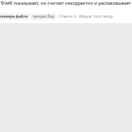
,Гб\Мб показывает, но считает некорректно и распаковывает
Ответы: 8
Форум:
Inno Setup
размера
файла
прогрессбар