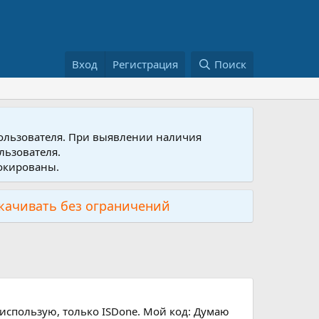
Вход
Регистрация
Поиск
пользователя. При выявлении наличия
льзователя.
локированы.
скачивать без ограничений
 использую, только ISDone. Мой код: Думаю