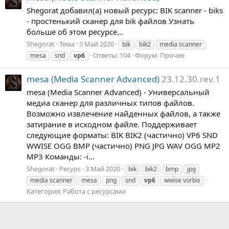
Shegorat добавил(а) новый ресурс: BIK scanner - biks
- простенький сканер для bik файлов Узнать
больше об этом ресурсе...
Shegorat
Тема
3 Май 2020
bik
bik2
media scanner
Ответы: 104
Форум:
Прочее
mesa
snd
vp6
mesa (Media Scanner Advanced)
23.12.30.rev.1
mesa (Media Scanner Advanced) - Универсальный
медиа сканер для различных типов файлов.
Возможно извлечение найденных файлов, а также
затирание в исходном файле. Поддерживает
следующие форматы: BIK BIK2 (частично) VP6 SND
WWISE OGG BMP (частично) PNG JPG WAV OGG MP2
MP3 Команды: -i...
Shegorat
Ресурс
3 Май 2020
bik
bik2
bmp
jpg
media scanner
mesa
png
snd
vp6
wwise vorbis
Категория:
Работа с ресурсами