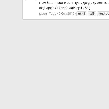
нем был прописан путь до документов
кодировке (ansi или cp1251)...
jason
Тема
6 Сен 2016
utf-8
utf8
кодиро