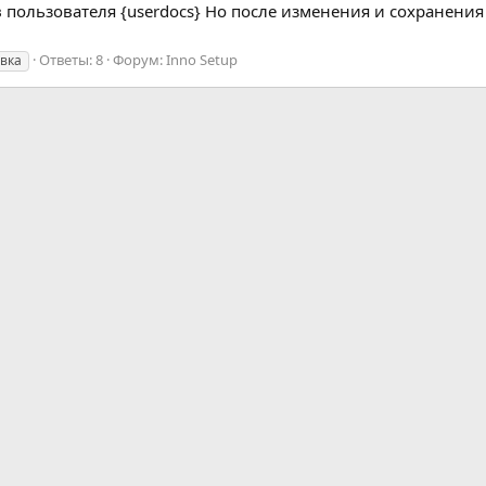
 пользователя {userdocs} Но после изменения и сохранени
Ответы: 8
Форум:
Inno Setup
вка