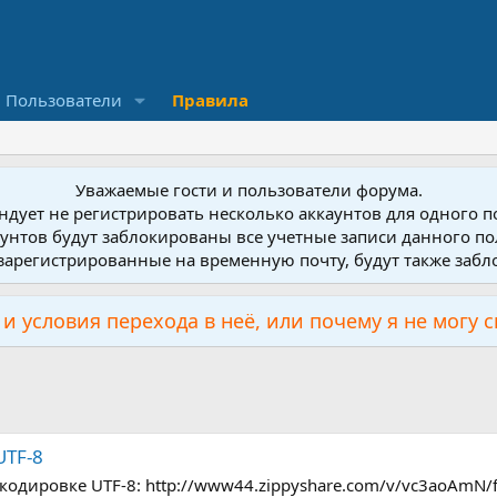
Пользователи
Правила
Уважаемые гости и пользователи форума.
дует не регистрировать несколько аккаунтов для одного 
унтов будут заблокированы все учетные записи данного по
зарегистрированные на временную почту, будут также заб
и условия перехода в неё, или почему я не могу 
UTF-8
в кодировке UTF-8: http://www44.zippyshare.com/v/vc3aoAmN/