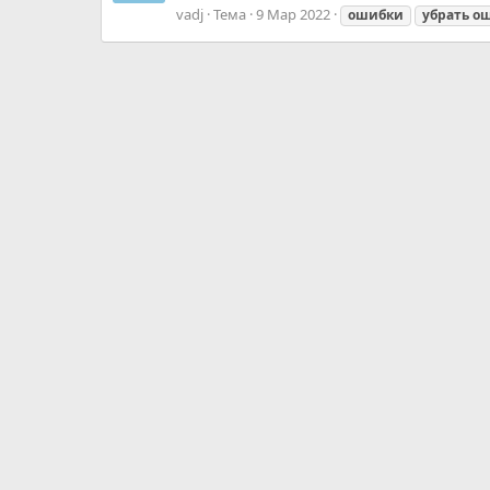
vadj
Тема
9 Мар 2022
ошибки
убрать
о