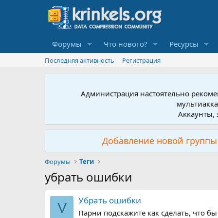
Форумы
Что нового?
Ресурсы
Последняя активность
Регистрация
Администрация настоятельно рекомен
мультиакка
Аккаунты, 
Добавление новой группы 
Форумы
Теги
убрать ошибки
Убрать ошибки
V
Парни подскажите как сделать, что б