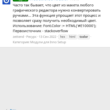
Часто так бывает, что цвет из макета любого
графического редактора нужно конвертировать
ручками... Эта функция упрощает этот процесс и
позволяет сразу получить необходимый цвет.
Использование: Font.Color := HTML('#E10000');
Первоисточник - stackoverflow
zettend
Ресурс
13 Сен 2022
hex
html
tcolor
Категория:
Модули для Inno Setup