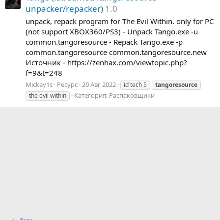
unpacker/repacker)
1.0
unpack, repack program for The Evil Within. only for PC
(not support XBOX360/PS3) - Unpack Tango.exe -u
common.tangoresource - Repack Tango.exe -p
common.tangoresource common.tangoresource.new
Источник - https://zenhax.com/viewtopic.php?
f=9&t=248
Mickey1s
Ресурс
20 Авг 2022
id tech 5
tangoresource
Категория:
Распаковщики
the evil within