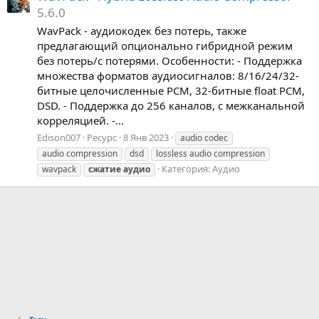
5.6.0
WavPack - аудиокодек без потерь, также
предлагающий опционально гибридной режим
без потерь/с потерями. Особенности: - Поддержка
множества форматов аудиосигналов: 8/16/24/32-
битные целочисленные PCM, 32-битные float PCM,
DSD. - Поддержка до 256 каналов, с межканальной
корреляцией. -...
Edison007
Ресурс
8 Янв 2023
audio codec
audio compression
dsd
lossless audio compression
Категория:
Аудио
wavpack
сжатие
аудио