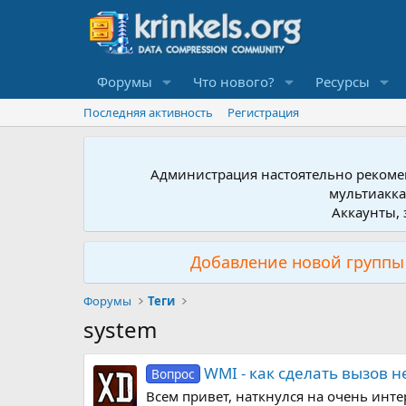
Форумы
Что нового?
Ресурсы
Последняя активность
Регистрация
Администрация настоятельно рекомен
мультиакка
Аккаунты, 
Добавление новой группы 
Форумы
Теги
system
WMI - как сделать вызов
Вопрос
Всем привет, наткнулся на очень инт