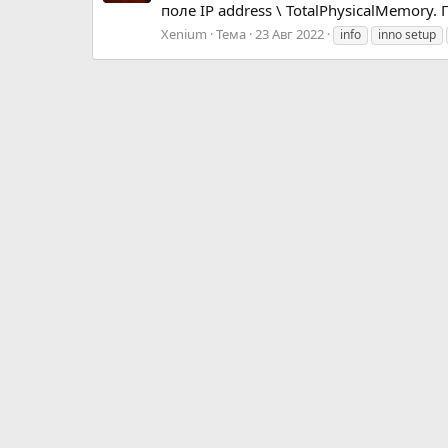
поле IP address \ TotalPhysicalMemo
Xenium
Тема
23 Авг 2022
info
inno setup