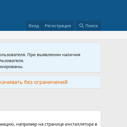
Вход
Регистрация
Поиск
пользователя. При выявлении наличия
льзователя.
локированы.
скачивать без ограничений
рмацию, например на странице инсталлятора в