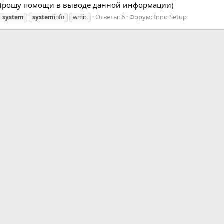
ry. Прошу помощи в выводе данной информации)
Ответы: 6
Форум:
Inno Setup
system
system
info
wmic