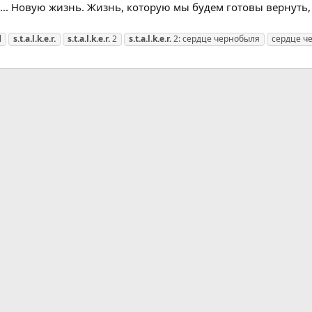
. Новую жизнь. Жизнь, которую мы будем готовы вернуть, е
l
s.t.a.l.k.e.r.
s.t.a.l.k.e.r.
2
s.t.a.l.k.e.r.
2: сердце чернобыля
сердце ч