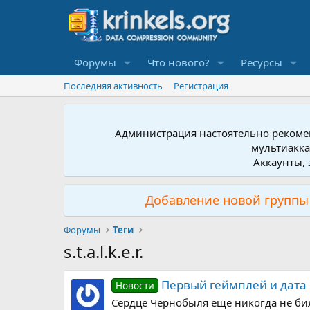
Форумы
Что нового?
Ресурсы
Последняя активность
Регистрация
Администрация настоятельно рекомен
мультиакка
Аккаунты, 
Добавление новой группы 
Форумы
Теги
s.t.a.l.k.e.r.
Первый геймплей и дата в
Новости
Сердце Чернобыля еще никогда не било