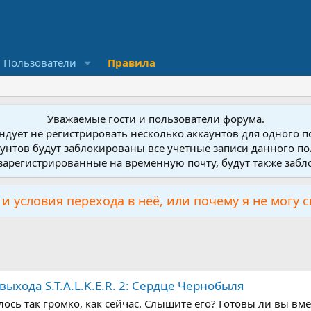
Пользователи
Правила
Уважаемые гости и пользователи форума.
дует не регистрировать несколько аккаунтов для одного 
унтов будут заблокированы все учетные записи данного по
зарегистрированные на временную почту, будут также заб
и условия перехода в неё, или почему я не могу 
ыхода S.T.A.L.K.E.R. 2: Сердце Чернобыля
сь так громко, как сейчас. Слышите его? Готовы ли вы вмес