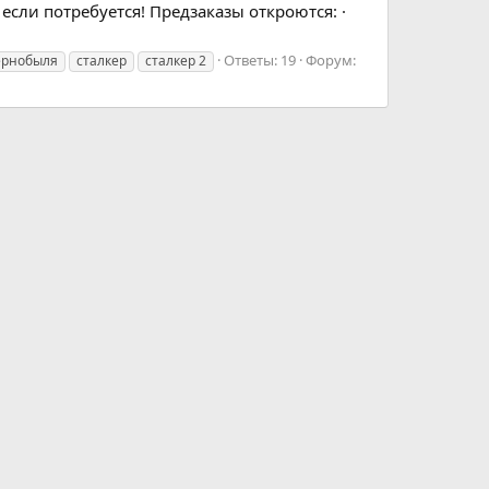
сли потребуется! Предзаказы откроются: ·
Ответы: 19
Форум:
ернобыля
сталкер
сталкер 2